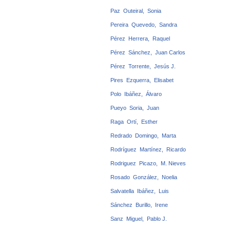
Paz Outeiral, Sonia
Pereira Quevedo, Sandra
Pérez Herrera, Raquel
Pérez Sánchez, Juan Carlos
Pérez Torrente, Jesús J.
Pires Ezquerra, Elisabet
Polo Ibáñez, Álvaro
Pueyo Soria, Juan
Raga Ortí, Esther
Redrado Domingo, Marta
Rodríguez Martínez, Ricardo
Rodriguez Picazo, M. Nieves
Rosado González, Noelia
Salvatella Ibáñez, Luis
Sánchez Burillo, Irene
Sanz Miguel, Pablo J.