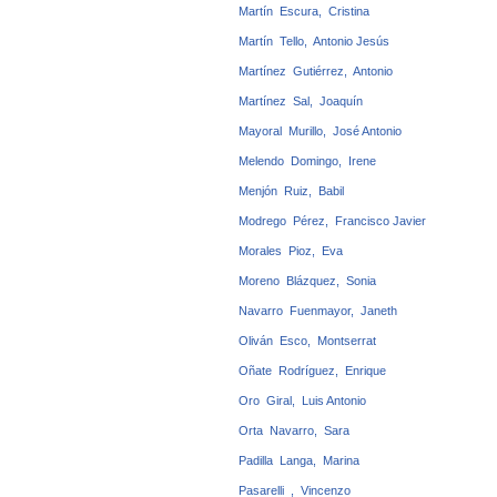
Martín Escura, Cristina
Martín Tello, Antonio Jesús
Martínez Gutiérrez, Antonio
Martínez Sal, Joaquín
Mayoral Murillo, José Antonio
Melendo Domingo, Irene
Menjón Ruiz, Babil
Modrego Pérez, Francisco Javier
Morales Pioz, Eva
Moreno Blázquez, Sonia
Navarro Fuenmayor, Janeth
Oliván Esco, Montserrat
Oñate Rodríguez, Enrique
Oro Giral, Luis Antonio
Orta Navarro, Sara
Padilla Langa, Marina
Pasarelli , Vincenzo