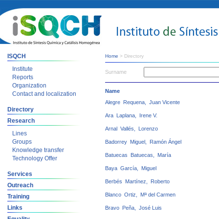
ISQCH
Home
> Directory
Institute
Surname
Reports
Organization
Name
Contact and localization
Alegre Requena, Juan Vicente
Directory
Ara Laplana, Irene V.
Research
Arnal Vallés, Lorenzo
Lines
Groups
Badorrey Miguel, Ramón Ángel
Knowledge transfer
Batuecas Batuecas, María
Technology Offer
Baya García, Miguel
Services
Berbés Martínez, Roberto
Outreach
Blanco Ortiz, Mª del Carmen
Training
Links
Bravo Peña, José Luis