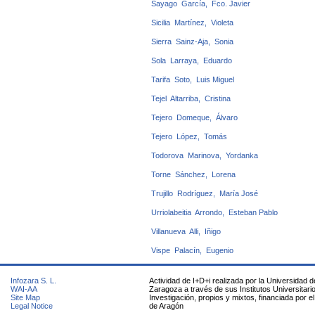
Sayago García, Fco. Javier
Sicilia Martínez, Violeta
Sierra Sainz-Aja, Sonia
Sola Larraya, Eduardo
Tarifa Soto, Luis Miguel
Tejel Altarriba, Cristina
Tejero Domeque, Álvaro
Tejero López, Tomás
Todorova Marinova, Yordanka
Torne Sánchez, Lorena
Trujillo Rodríguez, María José
Urriolabeitia Arrondo, Esteban Pablo
Villanueva Alli, Iñigo
Vispe Palacín, Eugenio
Infozara S. L.
Actividad de I+D+i realizada por la Universidad d
WAI-AA
Zaragoza a través de sus Institutos Universitari
Site Map
Investigación, propios y mixtos, financiada por e
Legal Notice
de Aragón