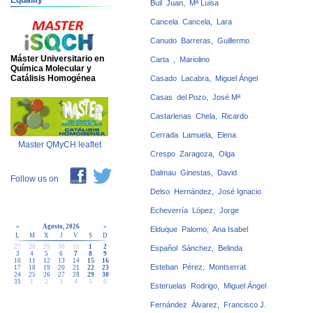
Equality
Buil Juan, Mª Luisa
Cancela Cancela, Lara
Canudo Barreras, Guillermo
Máster Universitario en
Carta , Mariolino
Química Molecular y
Catálisis Homogénea
Casado Lacabra, Miguel Ángel
Casas del Pozo, José Mª
Castarlenas Chela, Ricardo
Cerrada Lamuela, Elena
Master QMyCH leaflet
Crespo Zaragoza, Olga
Dalmau Ginestas, David
Follow us on
Delso Hernández, José Ignacio
Echeverría López, Jorge
«
Agosto, 2026
»
Elduque Palomo, Ana Isabel
L
M
X
J
V
S
D
27
28
29
30
31
1
2
Español Sánchez, Belinda
3
4
5
6
7
8
9
10
11
12
13
14
15
16
Esteban Pérez, Montserrat
17
18
19
20
21
22
23
24
25
26
27
28
29
30
31
1
2
3
4
5
6
Esteruelas Rodrigo, Miguel Ángel
Fernández Álvarez, Francisco J.