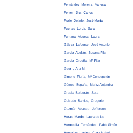
Fernández Moreira, Vanesa
Ferrer Bru, Carlos
Fraile Dolado, José María
Fuertes Lorda, Sara
Fumanal Algueta, Laura
Gálvez Lafuente, José Antonio
García Abellán, Susana Pilar
García Orduña, Mª Pilar
Geer , Ana M.
Gimeno Floría, Mª Concepción
Gómez España, Maritz Alejandra
Gracia Barberán, Sara
Guisado Barrios, Gregorio
Guzmán Velasco, Jefferson
Heras Martín, Laura de las
Hermosilla Fernández, Pablo Simón
Herrerías Larripa, Clara Isabel