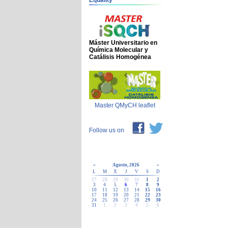
Equality
Máster Universitario en
Química Molecular y
Catálisis Homogénea
Master QMyCH leaflet
Follow us on
«
Agosto, 2026
»
L
M
X
J
V
S
D
27
28
29
30
31
1
2
3
4
5
6
7
8
9
10
11
12
13
14
15
16
17
18
19
20
21
22
23
24
25
26
27
28
29
30
31
1
2
3
4
5
6