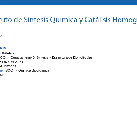
ry
arro
-DGA-Pre
SQCH - Departamento 3: Síntesis y Estructura de Biomoléculas
34 976 76 22 81
unizar.es
oup:
ISQCH - Química Bioorgánica
nar