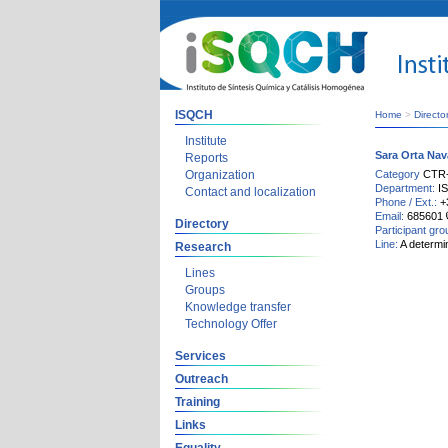
ISQCH
Home
>
Directo
Institute
Sara Orta Nav
Reports
Organization
Category
CTR
Department:
I
Contact and localization
Phone / Ext.:
+
Email:
685601
Directory
Participant gr
Line:
A determi
Research
Lines
Groups
Knowledge transfer
Technology Offer
Services
Outreach
Training
Links