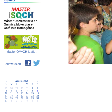
Equality
Máster Universitario en
Química Molecular y
Catálisis Homogénea
Master QMyCH leaflet
Follow us on
«
Agosto, 2026
»
L
M
X
J
V
S
D
27
28
29
30
31
1
2
3
4
5
6
7
8
9
10
11
12
13
14
15
16
17
18
19
20
21
22
23
24
25
26
27
28
29
30
31
1
2
3
4
5
6