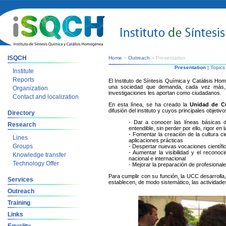
ISQCH
Home
>
Outreach
> Presentation
Presentation
|
Topics
Institute
Reports
El Instituto de Síntesis Química y Catálisis Ho
una sociedad que demanda, cada vez más, c
Organization
investigaciones les aportan como ciudadanos.
Contact and localization
En esta línea, se ha creado la
Unidad de Cu
difusión del instituto y cuyos principales objetiv
Directory
- Dar a conocer las líneas básicas d
Research
entendible, sin perder por ello, rigor en 
- Fomentar la creación de la cultura ci
Lines
aplicaciones prácticas
Groups
- Despertar nuevas vocaciones científi
- Aumentar la visibilidad y el reconocim
Knowledge transfer
nacional e internacional
Technology Offer
- Mejorar la preparación de profesionales
Para cumplir con su función, la UCC desarrolla,
Services
establecen, de modo sistemático, las actividades
Outreach
Training
Links