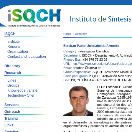
ISQCH
Home
>
Directory
Institute
Esteban Pablo Urriolabeitia Arrondo
Reports
Organization
Category
Investigador Cientifico
Department:
ISQCH - Departamento 4: Activaci
Contact and localization
Phone / Ext.:
+34 976 76 23 02
URL:
http://www.unizar.es/icma/depart/quicor
Directory
Email:
esteban
unizar.es
Group responsible:
ISQCH - Activación Molecul
Research
Participant group:
ISQCH - Activación Molecular
Lines
Line:
ISQCH LÍNEA 4 - ACTIVACIÓN DE EN
Groups
El Dr. Esteban P. Urriol
Knowledge transfer
Superior de Investigaci
Homogénea, Zaragoza). 
Technology Offer
de Zaragoza (1985-1987)
bajo la dirección de lo
Services
postdoctoral de dos año
Pasteur, Estrasburgo, F
Outreach
2000 obtiene la plaza de
Es coautor de mas de 1
Training
editorial de la revista 
en el desarrollo de metodologías de síntesi
Links
organometálicos y procesos de activación de e