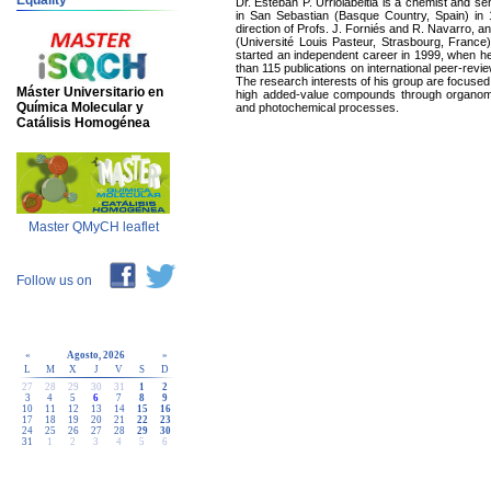
Equality
Dr. Esteban P. Urriolabeitia is a chemist and se
in San Sebastian (Basque Country, Spain) in 
direction of Profs. J. Forniés and R. Navarro, an
(Université Louis Pasteur, Strasbourg, Franc
started an independent career in 1999, when he
than 115 publications on international peer-revi
The research interests of his group are focused
Máster Universitario en
high added-value compounds through organomet
Química Molecular y
and photochemical processes.
Catálisis Homogénea
Master QMyCH leaflet
Follow us on
«
Agosto, 2026
»
L
M
X
J
V
S
D
27
28
29
30
31
1
2
3
4
5
6
7
8
9
10
11
12
13
14
15
16
17
18
19
20
21
22
23
24
25
26
27
28
29
30
31
1
2
3
4
5
6