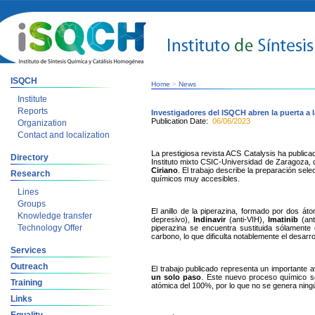
ISQCH
Home
>
News
Institute
Reports
Investigadores del ISQCH abren la puerta a 
Publication Date:
06/06/2023
Organization
Contact and localization
La prestigiosa revista ACS Catalysis ha publica
Directory
Instituto mixto CSIC-Universidad de Zaragoza, d
Ciriano
. El trabajo describe la preparación se
Research
químicos muy accesibles.
Lines
Groups
El anillo de la piperazina, formado por dos 
Knowledge transfer
depresivo),
Indinavir
(anti-VIH),
Imatinib
(ant
Technology Offer
piperazina se encuentra sustituida sólamente 
carbono, lo que dificulta notablemente el desar
Services
Outreach
El trabajo publicado representa un importante
un solo paso
. Este nuevo proceso químico se
Training
atómica del 100%, por lo que no se genera ning
Links