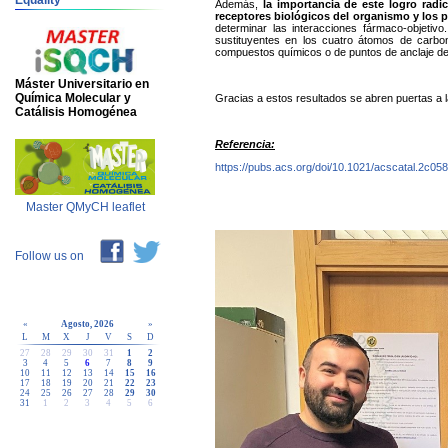
Equality
Además,
la importancia de este logro rad
receptores biológicos del organismo y los 
determinar las interacciones fármaco-objetivo
sustituyentes en los cuatro átomos de carbo
compuestos químicos o de puntos de anclaje del a
Máster Universitario en
Química Molecular y
Gracias a estos resultados se abren puertas a l
Catálisis Homogénea
Referencia:
https://pubs.acs.org/doi/10.1021/acscatal.2c05
Master QMyCH leaflet
Follow us on
«
Agosto, 2026
»
L
M
X
J
V
S
D
27
28
29
30
31
1
2
3
4
5
6
7
8
9
10
11
12
13
14
15
16
17
18
19
20
21
22
23
24
25
26
27
28
29
30
31
1
2
3
4
5
6