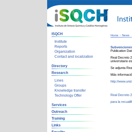
ISQCH
Home
>
News
Institute
Reports
Subvenciones 
Publication Da
Organization
Contact and localization
Real Decreto 28
universitario e
Directory
Se adjunta Rea
Research
Más informació
Lines
http://www.uni
Groups
Knowledge transfer
Real Decreto 2
Technology Offer
para la recuali
Services
Outreach
Training
Links