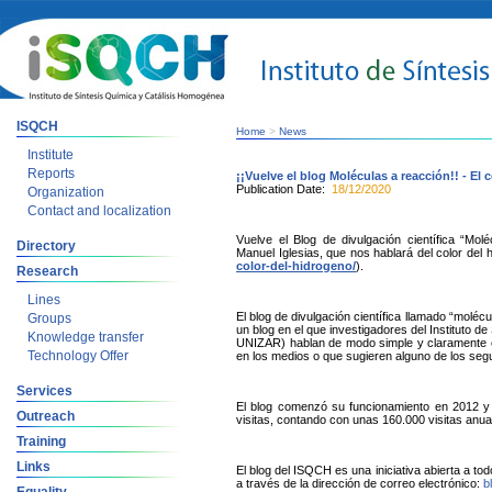
ISQCH
Home
>
News
Institute
Reports
¡¡Vuelve el blog Moléculas a reacción!! - El 
Publication Date:
18/12/2020
Organization
Contact and localization
Vuelve el Blog de divulgación científica “Mo
Directory
Manuel Iglesias, que nos hablará del color del 
color-del-hidrogeno/
).
Research
Lines
El blog de divulgación científica llamado “molécu
Groups
un blog en el que investigadores del Instituto
Knowledge transfer
UNIZAR) hablan de modo simple y claramente en
Technology Offer
en los medios o que sugieren alguno de los segu
Services
El blog comenzó su funcionamiento en 2012 y
Outreach
visitas, contando con unas 160.000 visitas anua
Training
Links
El blog del ISQCH es una iniciativa abierta a t
a través de la dirección de correo electrónico:
b