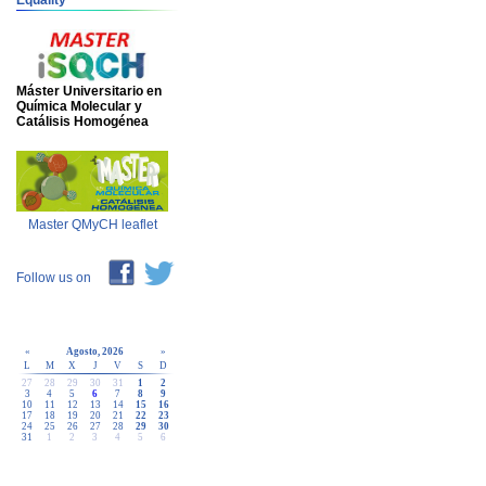
Equality
Máster Universitario en
Química Molecular y
Catálisis Homogénea
Master QMyCH leaflet
Follow us on
«
Agosto, 2026
»
L
M
X
J
V
S
D
27
28
29
30
31
1
2
3
4
5
6
7
8
9
10
11
12
13
14
15
16
17
18
19
20
21
22
23
24
25
26
27
28
29
30
31
1
2
3
4
5
6