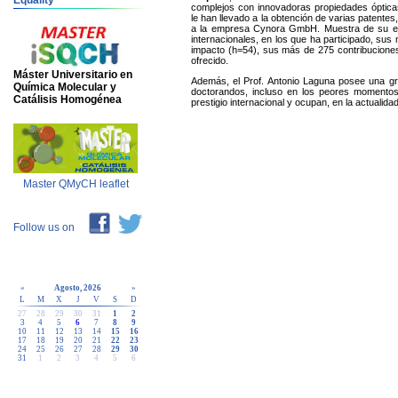
Equality
complejos con innovadoras propiedades ópticas,
le han llevado a la obtención de varias patente
a la empresa Cynora GmbH. Muestra de su extra
internacionales, en los que ha participado, sus 
impacto (h=54), sus más de 275 contribuciones
ofrecido.
Máster Universitario en
Además, el Prof. Antonio Laguna posee una gra
Química Molecular y
doctorandos, incluso en los peores momentos 
Catálisis Homogénea
prestigio internacional y ocupan, en la actuali
Master QMyCH leaflet
Follow us on
«
Agosto, 2026
»
L
M
X
J
V
S
D
27
28
29
30
31
1
2
3
4
5
6
7
8
9
10
11
12
13
14
15
16
17
18
19
20
21
22
23
24
25
26
27
28
29
30
31
1
2
3
4
5
6