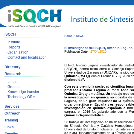
ISQCH
Home
>
News
Institute
Reports
El investigador del ISQCH, Antonio Laguna,
Publication Date:
27/04/2020
Organization
Contact and localization
El Prof. Antonio Laguna, investigador del Insti
Directory
(ISQCH), centro mixto entre el Consejo Superi
Universidad de Zaragoza (UNIZAR), ha sido ga
Research
Química (RSEQ)
con el Premio RSEQ 2020 en 
distinguida”.
Lines
Groups
Con este premio la sociedad científica bus
profesor Antonio Laguna durante toda su 
Knowledge transfer
Química Organometálica. Un trabajo que c
Technology Offer
la investigación en química no gozaba de 
Laguna, es un
gran impulsor de la químic
organometálica en España y es
responsable
Services
investigación en química española a nive
carrera, en 2016 fue galardonado con la
Me
Outreach
Química Organometálica
.
Training
Su trabajo de investigación se ha desarrollado 
de Síntesis Química y Catálisis Homogénea, 
Links
Universidad de Bristol (Inglaterra). Su interés 
de plata
, fundamentalmente en la síntesis de