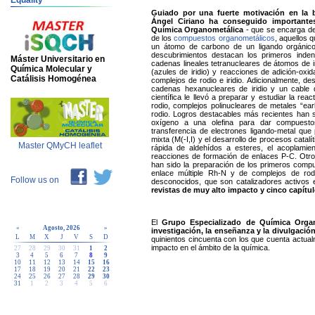
Equality
Guiado por una fuerte motivación en la
Ángel Ciriano ha conseguido importante
Química Organometálica
- que se encarga del 
de los
compuestos organometálicos
, aquellos 
un átomo de carbono de un ligando orgánico
descubrimientos destacan los primeros indeni
Máster Universitario en
cadenas lineales tetranucleares de átomos de i
Química Molecular y
(azules de iridio) y reacciones de adición-oxi
Catálisis Homogénea
complejos de rodio e iridio. Adicionalmente, de
cadenas hexanucleares de iridio y un cable 
científica le llevó a preparar y estudiar la rea
rodio, complejos polinucleares de metales “ear
rodio. Logros destacables más recientes han si
oxígeno a una olefina para dar compuesto
transferencia de electrones ligando-metal qu
mixta (M(-I,I) y el desarrollo de procesos catal
Master QMyCH leaflet
rápida de aldehídos a esteres, el acoplamie
reacciones de formación de enlaces P-C. Otr
han sido la preparación de los primeros comp
enlace múltiple Rh-N y de complejos de rodi
Follow us on
desconocidos, que son catalizadores activos e
revistas de muy alto impacto y cinco capítul
El
Grupo Especializado de Química Orga
«
Agosto, 2026
»
investigación, la enseñanza y la divulgació
L
M
X
J
V
S
D
quinientos cincuenta con los que cuenta actual
impacto en el ámbito de la química.
27
28
29
30
31
1
2
3
4
5
6
7
8
9
10
11
12
13
14
15
16
17
18
19
20
21
22
23
24
25
26
27
28
29
30
31
1
2
3
4
5
6