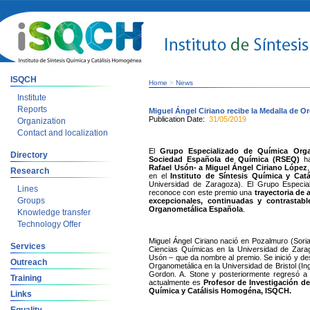
ISQCH
Home
>
News
Institute
Reports
Miguel Ángel Ciriano recibe la Medalla de 
Publication Date:
31/05/2019
Organization
Contact and localization
El
Grupo Especializado de Química Org
Directory
Sociedad Española de Química (RSEQ)
ha
Rafael Usón- a
Miguel Ángel Ciriano López
Research
en el
Instituto de Síntesis Química y Cat
Universidad de Zaragoza). El Grupo Especia
Lines
reconoce con este premio una
trayectoria de 
Groups
excepcionales, continuadas y contrastab
Organometálica Española
.
Knowledge transfer
Technology Offer
Miguel Ángel Ciriano nació en Pozalmuro (Sori
Services
Ciencias Químicas en la Universidad de Zarago
Usón – que da nombre al premio. Se inició y de
Outreach
Organometálica en la Universidad de Bristol (In
Gordon. A. Stone y posteriormente regresó a
Training
actualmente es
Profesor de Investigación del
Química y Catálisis Homogéna, ISQCH.
Links