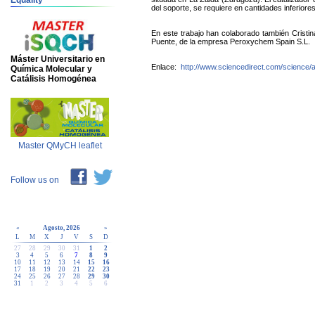
Equality
del soporte, se requiere en cantidades inferiore
En este trabajo han colaborado también Cristi
Puente, de la empresa Peroxychem Spain S.L.
Máster Universitario en
Enlace:
http://www.sciencedirect.com/science/
Química Molecular y
Catálisis Homogénea
Master QMyCH leaflet
Follow us on
«
Agosto, 2026
»
L
M
X
J
V
S
D
27
28
29
30
31
1
2
3
4
5
6
7
8
9
10
11
12
13
14
15
16
17
18
19
20
21
22
23
24
25
26
27
28
29
30
31
1
2
3
4
5
6