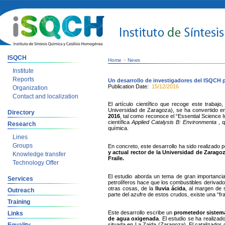
ISQCH
Home
>
News
Institute
Reports
Un desarrollo de investigadores del ISQCH pa
Publication Date:
15/12/2016
Organization
Contact and localization
El artículo científico que recoge este trabaj
Universidad de Zaragoza), se ha convertido 
Directory
2016
, tal como reconoce el “Essential Science 
científica
Applied Catalysis B: Environmenta
, q
Research
química.
Lines
Groups
En concreto, este desarrollo ha sido realizado p
y actual rector de la Universidad de Zarago
Knowledge transfer
Fraile.
Technology Offer
El estudio aborda un tema de gran importanci
Services
petrolíferos hace que los combustibles deriva
otras cosas, de la
lluvia ácida
, al margen de 
Outreach
parte del azufre de estos crudos, existe una “fr
Training
Este desarrollo escribe un
prometedor sistema
Links
de agua oxigenada
. El estudio se ha realiz
situada en La Zaida (Zaragoza). El catalizador