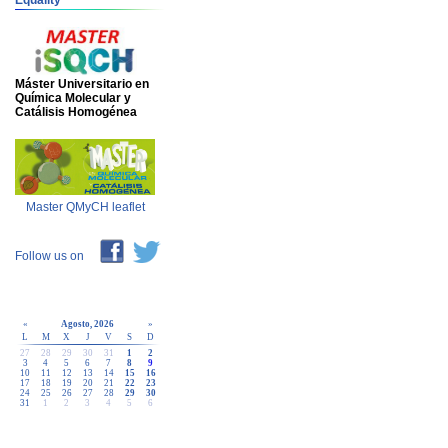
Equality
Máster Universitario en
Química Molecular y
Catálisis Homogénea
Master QMyCH leaflet
Follow us on
«
Agosto, 2026
»
L
M
X
J
V
S
D
27
28
29
30
31
1
2
3
4
5
6
7
8
9
10
11
12
13
14
15
16
17
18
19
20
21
22
23
24
25
26
27
28
29
30
31
1
2
3
4
5
6