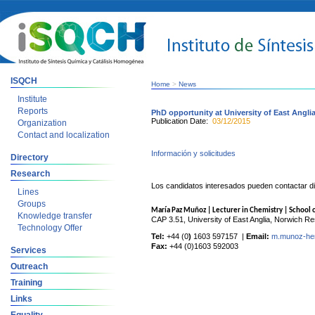
ISQCH
Home
>
News
Institute
Reports
PhD opportunity at University of East Angli
Publication Date:
03/12/2015
Organization
Contact and localization
Información y solicitudes
Directory
Research
Los candidatos interesados pueden contactar d
Lines
Groups
María Paz Muñoz | Lecturer in Chemistry | School 
Knowledge transfer
CAP 3.51, University of East Anglia, Norwich 
Technology Offer
Tel:
+44 (0
)
1603 597157 |
Email:
m.munoz-he
Fax:
+44 (0)1603 592003
Services
Outreach
Training
Links