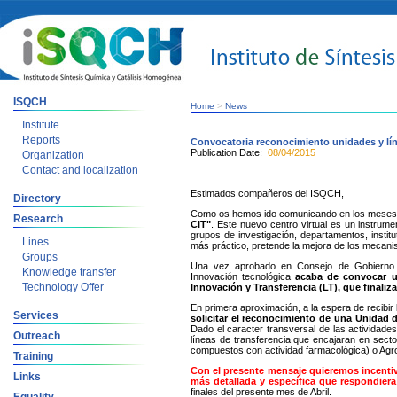
ISQCH
Home
>
News
Institute
Reports
Convocatoria reconocimiento unidades y líne
Publication Date:
08/04/2015
Organization
Contact and localization
Estimados compañeros del ISQCH,
Directory
Como os hemos ido comunicando en los meses p
Research
CIT"
. Este nuevo centro virtual es un instrume
grupos de investigación, departamentos, institu
Lines
más práctico, pretende la mejora de los mecanis
Groups
Una vez aprobado en Consejo de Gobierno la c
Knowledge transfer
Innovación tecnológica
acaba de convocar u
Technology Offer
Innovación y Transferencia (LT), que finaliza
En primera aproximación, a la espera de recibir 
Services
solicitar el reconocimiento de una Unidad 
Dado el caracter transversal de las actividade
Outreach
líneas de transferencia que encajaran en secto
compuestos con actividad farmacológica) o Agro
Training
Con el presente mensaje quieremos incentiva
Links
más detallada y específica que respondiera
finales del presente mes de Abril.