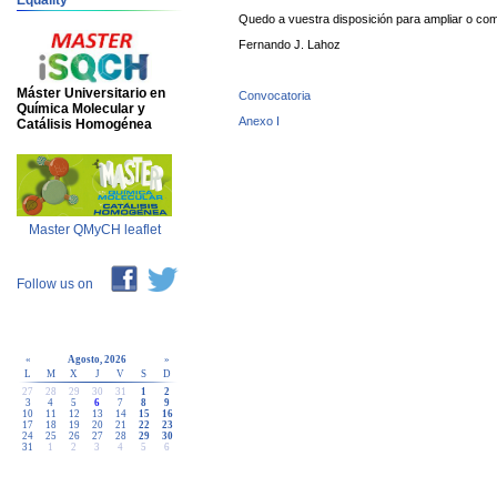
Equality
Quedo a vuestra disposición para ampliar o com
Fernando J. Lahoz
Máster Universitario en
Convocatoria
Química Molecular y
Anexo I
Catálisis Homogénea
Master QMyCH leaflet
Follow us on
«
Agosto, 2026
»
L
M
X
J
V
S
D
27
28
29
30
31
1
2
3
4
5
6
7
8
9
10
11
12
13
14
15
16
17
18
19
20
21
22
23
24
25
26
27
28
29
30
31
1
2
3
4
5
6