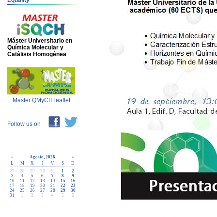
Equality
Máster Universitario en
Química Molecular y
Catálisis Homogénea
Master QMyCH leaflet
Follow us on
«
Agosto, 2026
»
L
M
X
J
V
S
D
27
28
29
30
31
1
2
3
4
5
6
7
8
9
10
11
12
13
14
15
16
17
18
19
20
21
22
23
24
25
26
27
28
29
30
31
1
2
3
4
5
6