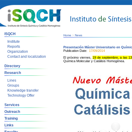
ISQCH
Home
>
News
Institute
Reports
Presentación Máster Universitario en Quími
Publication Date:
17/09/2014
Organization
Contact and localization
El próximo viernes,
19 de septiembre, a las 13h
Química Molecular y Catálisis Homogénea.
Directory
Research
Lines
Groups
Knowledge transfer
Technology Offer
Services
Outreach
Training
Links