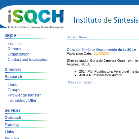
ISQCH
Home
>
News
Institute
Reports
Gonzalo Jiménez Oses premio de la UCLA
Publication Date:
10/06/2014
Organization
Contact and localization
El investigador Gonzalo Jiménez Oses, ex miem
Angeles, UCLA:
Directory
2014 MBI Postdoctoral Award del Instit
AMGEN Postdoctoral Award
Research
Más información
Lines
Groups
Knowledge transfer
Technology Offer
Services
Outreach
Training
Links