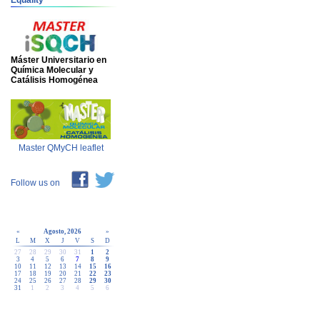
Equality
Máster Universitario en
Química Molecular y
Catálisis Homogénea
Master QMyCH leaflet
Follow us on
«
Agosto, 2026
»
L
M
X
J
V
S
D
27
28
29
30
31
1
2
3
4
5
6
7
8
9
10
11
12
13
14
15
16
17
18
19
20
21
22
23
24
25
26
27
28
29
30
31
1
2
3
4
5
6