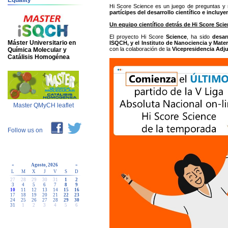
Equality
Hi Score Science es un juego de preguntas y r
partícipes del desarrollo científico
e incluye
Un equipo científico detrás de Hi Score Sci
El proyecto Hi Score
Science
, ha sido
desar
Máster Universitario en
ISQCH, y el Instituto de Nanociencia y Mate
con la colaboración de la
Vicepresidencia Adju
Química Molecular y
Catálisis Homogénea
Master QMyCH leaflet
Follow us on
«
Agosto, 2026
»
L
M
X
J
V
S
D
27
28
29
30
31
1
2
3
4
5
6
7
8
9
10
11
12
13
14
15
16
17
18
19
20
21
22
23
24
25
26
27
28
29
30
31
1
2
3
4
5
6