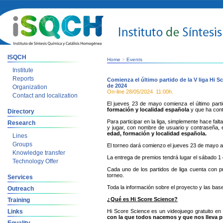
ISQCH
Home
>
Events
Institute
Reports
Comienza el último partido de la V liga Hi 
de 2024
Organization
On-line
28/05/2024
11:00h.
Contact and localization
El jueves 23 de mayo comienza el último parti
formación y localidad española
y que ha cont
Directory
Para participar en la liga, simplemente hace fal
Research
y jugar, con nombre de usuario y contraseña, 
edad, formación y localidad española.
Lines
Groups
El torneo dará comienzo el jueves 23 de mayo a 
Knowledge transfer
La entrega de premios tendrá lugar el sábado 1 
Technology Offer
Cada uno de los partidos de liga cuenta con pr
torneo.
Services
Toda la información sobre el proyecto y las bas
Outreach
¿Qué es Hi Score Science?
Training
Links
Hi Score Science es un videojuego gratuito en 
con la que todos nacemos y que nos lleva p