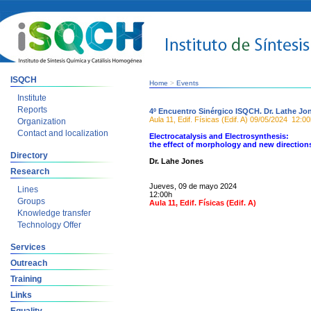
ISQCH
Home
>
Events
Institute
Reports
4º Encuentro Sinérgico ISQCH. Dr. Lathe Jo
Aula 11, Edif. Físicas (Edif. A)
09/05/2024
12:00
Organization
Contact and localization
Electrocatalysis and Electrosynthesis:
the effect of morphology and new direction
Directory
Dr. Lahe Jones
Research
Jueves, 09 de mayo 2024
Lines
12:00h
Groups
Aula 11, Edif. Físicas (Edif. A)
Knowledge transfer
Technology Offer
Services
Outreach
Training
Links