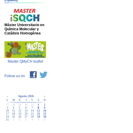
Equality
Máster Universitario en
Química Molecular y
Catálisis Homogénea
Master QMyCH leaflet
Follow us on
«
Agosto, 2026
»
L
M
X
J
V
S
D
27
28
29
30
31
1
2
3
4
5
6
7
8
9
10
11
12
13
14
15
16
17
18
19
20
21
22
23
24
25
26
27
28
29
30
31
1
2
3
4
5
6