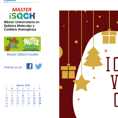
Equality
Máster Universitario en
Química Molecular y
Catálisis Homogénea
Master QMyCH leaflet
Follow us on
«
Agosto, 2026
»
L
M
X
J
V
S
D
27
28
29
30
31
1
2
3
4
5
6
7
8
9
10
11
12
13
14
15
16
17
18
19
20
21
22
23
24
25
26
27
28
29
30
31
1
2
3
4
5
6