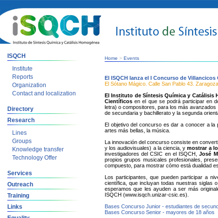
ISQCH
Home
>
Events
Institute
Reports
El ISQCH lanza el I Concurso de Villancicos 
El Sótano Mágico. Calle San Pablo 43. Zaragoz
Organization
Contact and localization
El Instituto de Síntesis Química y Catális
Científicos
en el que se podrá participar en d
letra) o compositores, para los más avanzados q
Directory
de secundaria y bachillerato y la segunda orient
Research
El objetivo del concurso es dar a conocer a la po
artes más bellas, la música.
Lines
Groups
La innovación del concurso consiste en convertir
y los audiovisuales) a la ciencia, y
mostrar a l
Knowledge transfer
investigadores del CSIC en el ISQCH,
José Mª
Technology Offer
propios grupos musicales profesionales, presen
compuesto, para mostrar cómo está dualidad es 
Services
Los participantes, que pueden participar a nive
científica, que incluyan todas nuestras siglas
Outreach
esperamos que les ayuden a ser más originale
ISQCH (www.isqch.unizar-csic.es).
Training
Links
Bases Concurso Junior - estudiantes de secunda
Bases Concurso Senior - mayores de 18 años