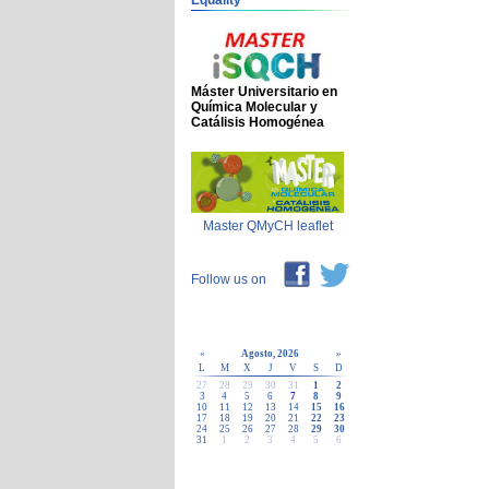
Equality
Máster Universitario en
Química Molecular y
Catálisis Homogénea
Master QMyCH leaflet
Follow us on
«
Agosto, 2026
»
L
M
X
J
V
S
D
27
28
29
30
31
1
2
3
4
5
6
7
8
9
10
11
12
13
14
15
16
17
18
19
20
21
22
23
24
25
26
27
28
29
30
31
1
2
3
4
5
6