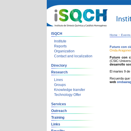
ISQCH
Home
>
Events
Institute
Reports
Futuro con ci
Onda Aragone
Organization
Contact and localization
Futuro con c
(CSIC-Univers
desarrollo so
Directory
El martes 9 de
Research
Recuerda que 
Lines
web
ondaara
Groups
Knowledge transfer
Technology Offer
Services
Outreach
Training
Links