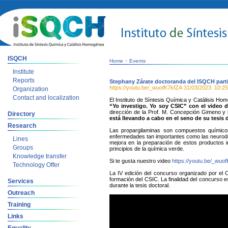
ISQCH
Home
>
Events
Institute
Reports
Stephany Zárate doctoranda del ISQCH partic
https://youtu.be/_wuofK7kfZA
31/03/2023
10:25
Organization
Contact and localization
El Instituto de Síntesis Química y Catálisis Ho
“Yo investigo. Yo soy CSIC” con el video 
dirección de la Prof. M. Concepción Gimeno y 
Directory
está llevando a cabo en el seno de su tesis 
Research
Las propargilaminas son compuestos químico
enfermedades tan importantes como las neurodeg
Lines
mejora en la preparación de estos productos i
Groups
principios de la química verde.
Knowledge transfer
Si te gusta nuestro video
https://youtu.be/_wuo
Technology Offer
La IV edición del concurso organizado por el CS
formación del CSIC. La finalidad del concurso es
Services
durante la tesis doctoral.
Outreach
Training
Links