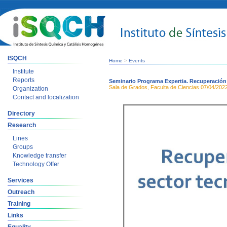
ISQCH
Home
>
Events
Institute
Reports
Seminario Programa Expertia. Recuperación d
Sala de Grados, Faculta de Ciencias
07/04/202
Organization
Contact and localization
Directory
Research
Lines
Groups
Knowledge transfer
Technology Offer
Services
Outreach
Training
Links