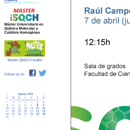
Equality
Máster Universitario en
Química Molecular y
Catálisis Homogénea
Master QMyCH leaflet
Follow us on
«
Agosto, 2026
»
L
M
X
J
V
S
D
27
28
29
30
31
1
2
3
4
5
6
7
8
9
10
11
12
13
14
15
16
17
18
19
20
21
22
23
24
25
26
27
28
29
30
31
1
2
3
4
5
6