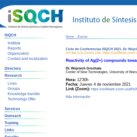
ISQCH
Home
>
Events
Institute
Reports
Ciclo de Conferencias ISQCH 2021. Dr. Wojc
On-line (vía Zoom) Link: https://us06web.zoom
Organization
Contact and localization
Reactivity of Ag(2+) compounds towa
Directory
Dr. Wojciech Grochala
Center of New Technologies, University of War
Research
Hora:
12'30h
Lines
Fecha:
Jueves 4 de noviembre 2021
Groups
Link (Zoom):
https://us06web.zoom.us/j/81
Knowledge transfer
Más información
Technology Offer
Services
Outreach
Training
Links