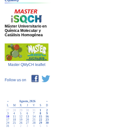
Equality
Máster Universitario en
Química Molecular y
Catálisis Homogénea
Master QMyCH leaflet
Follow us on
«
Agosto, 2026
»
L
M
X
J
V
S
D
27
28
29
30
31
1
2
3
4
5
6
7
8
9
10
11
12
13
14
15
16
17
18
19
20
21
22
23
24
25
26
27
28
29
30
31
1
2
3
4
5
6