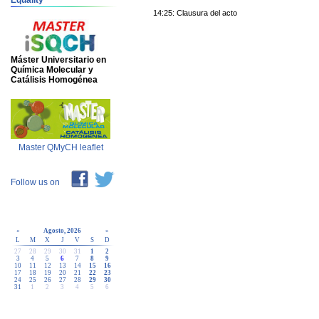
Equality
14:25: Clausura del acto
Máster Universitario en
Química Molecular y
Catálisis Homogénea
Master QMyCH leaflet
Follow us on
«
Agosto, 2026
»
L
M
X
J
V
S
D
27
28
29
30
31
1
2
3
4
5
6
7
8
9
10
11
12
13
14
15
16
17
18
19
20
21
22
23
24
25
26
27
28
29
30
31
1
2
3
4
5
6