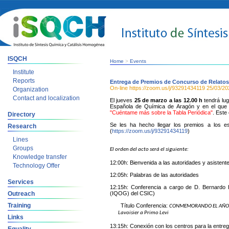
ISQCH
Home
>
Events
Institute
Reports
Entrega de Premios de Concurso de Relatos
On-line https://zoom.us/j/93291434119
25/03/20
Organization
Contact and localization
El jueves
25 de marzo a las 12.00 h
tendrá lug
Española de Química de Aragón y en el que 
"Cuéntame más sobre la Tabla Periódica"
. Este
Directory
Se les ha hecho llegar los premios a los es
Research
(
https://zoom.us/j/93291434119
)
Lines
Groups
El orden del acto será el siguiente:
Knowledge transfer
12:00h: Bienvenida a las autoridades y asistente
Technology Offer
12:05h: Palabras de las autoridades
Services
12:15h: Conferencia a cargo de D. Bernardo H
Outreach
(IQOG) del CSIC)
Training
Título Conferencia:
CONMEMORANDO EL AÑO IN
Lavoisier a Primo Levi
Links
13:15h: Conexión con los centros para la entre