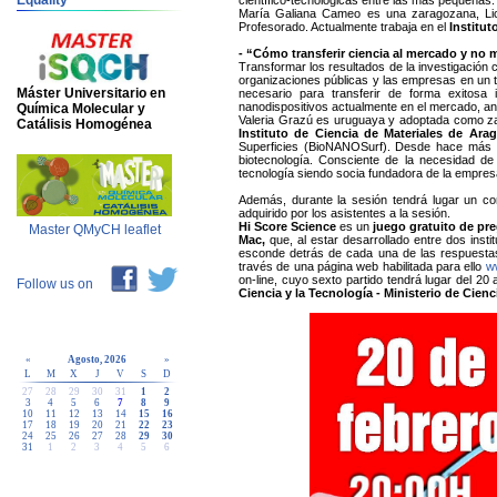
Equality
científico-tecnológicas entre las más pequeñas.
María Galiana Cameo es una zaragozana, Lic
Profesorado. Actualmente trabaja en el
Institu
- “Cómo transferir ciencia al mercado y no m
Transformar los resultados de la investigación 
organizaciones públicas y las empresas en un ti
Máster Universitario en
necesario para transferir de forma exitosa
nanodispositivos actualmente en el mercado, an
Química Molecular y
Valeria Grazú es uruguaya y adoptada como zar
Catálisis Homogénea
Instituto de Ciencia de Materiales de Ara
Superficies (BioNANOSurf). Desde hace más de
biotecnología. Consciente de la necesidad de
tecnología siendo socia fundadora de la empr
Además, durante la sesión tendrá lugar un c
adquirido por los asistentes a la sesión.
Hi Score Science
es un
juego gratuito de pr
Master QMyCH leaflet
Mac,
que, al estar desarrollado entre dos insti
esconde detrás de cada una de las respuestas.
través de una página web habilitada para ello
w
on-line, cuyo sexto partido tendrá lugar del 20
Follow us on
Ciencia y la Tecnología - Ministerio de Cien
«
Agosto, 2026
»
L
M
X
J
V
S
D
27
28
29
30
31
1
2
3
4
5
6
7
8
9
10
11
12
13
14
15
16
17
18
19
20
21
22
23
24
25
26
27
28
29
30
31
1
2
3
4
5
6