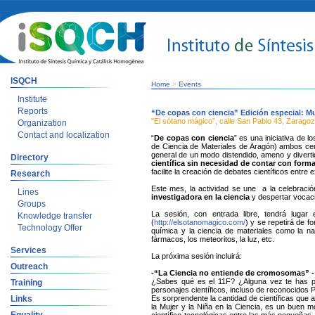
ISQCH
Home
>
Events
Institute
Reports
“De copas con ciencia” Edición especial: Mu
"El sótano mágico”, calle San Pablo 43, Zarago
Organization
Contact and localization
“
De copas con ciencia
” es una iniciativa de l
de Ciencia de Materiales de Aragón) ambos ce
general de un modo distendido, ameno y divertid
Directory
científica sin necesidad de contar con forma
facilite la creación de debates científicos entre
Research
Este mes, la actividad se une a la celebraci
Lines
investigadora en la ciencia
y despertar vocac
Groups
La sesión, con entrada libre, tendrá lugar
Knowledge transfer
(
http://elsotanomagico.com/
) y se repetirá de 
Technology Offer
química y la ciencia de materiales como la nan
fármacos, los meteoritos, la luz, etc.
Services
La próxima sesión incluirá:
Outreach
-“La Ciencia no entiende de cromosomas” -
¿Sabes qué es el 11F? ¿Alguna vez te has pr
Training
personajes científicos, incluso de reconocidos
Links
Es sorprendente la cantidad de científicas que a
la Mujer y la Niña en la Ciencia, es un buen m