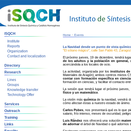
ISQCH
Home
>
Events
Institute
Reports
La Navidad desde un punto de vista químico
"El sótano mágico”, calle San Pablo 43, Zarago
Organization
Contact and localization
El próximo jueves, 19 de diciembre, tendrá lug
de los adultos y la población en general,
acercándola a los locales de ocio.
Directory
La actividad, organizada por los
institutos de
Research
Materiales de Aragón) ambos centros mixtos CSI
contar con formación específica en ciencia
Lines
formación en ciencias, y facilitar el contacto ent
Groups
La sesión que tendrá lugar el próximo jueves,
Knowledge transfer
físico y un matemático
.
Technology Offer
La visión más
química
de la navidad, vendrá 
cómo afectan éstas a nuestro estado de ánimo. T
Services
Carlos Pobes
, nos presentará qué es lo que p
Outreach
salario, frío intenso, meses de oscuridad, pelig
Training
Luis Rández
nos ofrecerá una solución
matem
Links
de adornar
el árbol de Navidad o qué adornos 