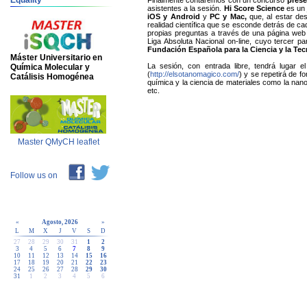
Equality
Finalmente contaremos con un concurso
prese
asistentes a la sesión.
Hi Score Science
es u
iOS y Android
y
PC y Mac,
que, al estar des
realidad científica que se esconde detrás de ca
propias preguntas a través de una página web h
Liga Absoluta Nacional on-line, cuyo tercer pa
Fundación Española para la Ciencia y la Tec
Máster Universitario en
La sesión, con entrada libre, tendrá lugar 
Química Molecular y
(
http://elsotanomagico.com/
) y se repetirá de 
Catálisis Homogénea
química y la ciencia de materiales como la nano
etc.
Master QMyCH leaflet
Follow us on
«
Agosto, 2026
»
L
M
X
J
V
S
D
27
28
29
30
31
1
2
3
4
5
6
7
8
9
10
11
12
13
14
15
16
17
18
19
20
21
22
23
24
25
26
27
28
29
30
31
1
2
3
4
5
6