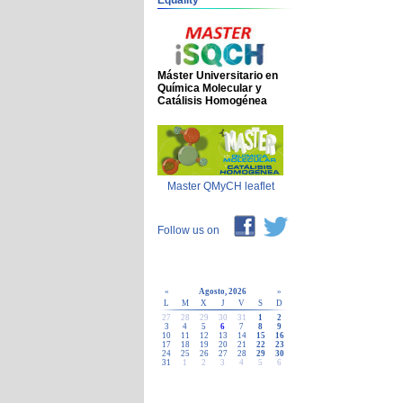
Equality
Máster Universitario en
Química Molecular y
Catálisis Homogénea
Master QMyCH leaflet
Follow us on
«
Agosto, 2026
»
L
M
X
J
V
S
D
27
28
29
30
31
1
2
3
4
5
6
7
8
9
10
11
12
13
14
15
16
17
18
19
20
21
22
23
24
25
26
27
28
29
30
31
1
2
3
4
5
6