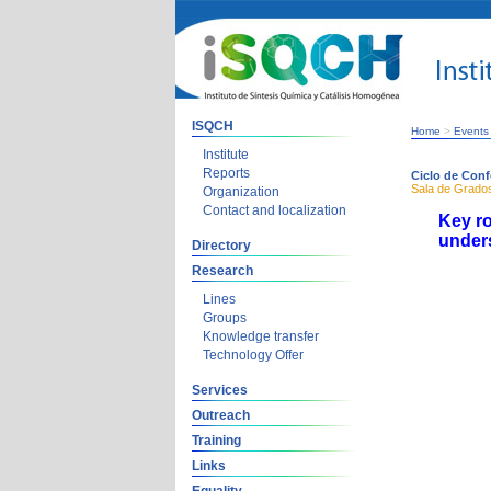
ISQCH
Home
>
Events
Institute
Reports
Ciclo de Conf
Sala de Grados
Organization
Contact and localization
Key ro
unders
Directory
Research
Lines
Groups
Knowledge transfer
Technology Offer
Services
Outreach
Training
Links