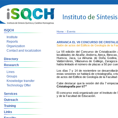
ISQCH
Home
>
Events
Institute
Reports
ARRANCA EL VII CONCURSO DE CRISTAL
Salón de actos del Edificio de Geología de la F
Organization
Contact and localization
La VII edición del Concurso de Cristalización
localidades de Alcañiz, Andorra, Ateca, Biescas
Huesca, Jaca, La Almunia de Doña Godina, M
Directory
Valderrobres, Villanueva de Gállego, Zaragoza
había limitado el número de plazas a 50 por cues
Research
Los días 7 y 14 de noviembre se desarrollarán
Lines
estas sesiones se hablará de cristalografía, cri
Groups
de actos del Edificio de Geología de la Faculta
Knowledge transfer
Cabe destacar que la sesión del día 7 empezar
Technology Offer
Cristalografía por ti?”
El concurso está organizado por el Instituto de
Services
y de la Facultad de Educación.
Outreach
Training
Links