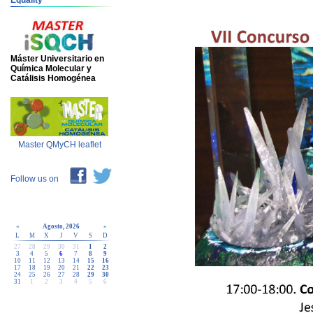
Equality
Máster Universitario en
Química Molecular y
Catálisis Homogénea
Master QMyCH leaflet
Follow us on
«
Agosto, 2026
»
L
M
X
J
V
S
D
27
28
29
30
31
1
2
3
4
5
6
7
8
9
10
11
12
13
14
15
16
17
18
19
20
21
22
23
24
25
26
27
28
29
30
31
1
2
3
4
5
6