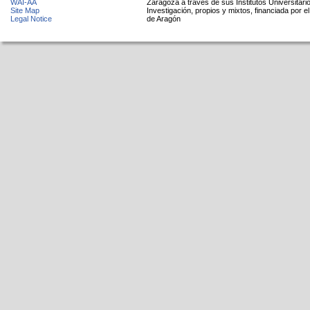
WAI-AA
Zaragoza a través de sus Institutos Universitari
Site Map
Investigación, propios y mixtos, financiada por e
Legal Notice
de Aragón