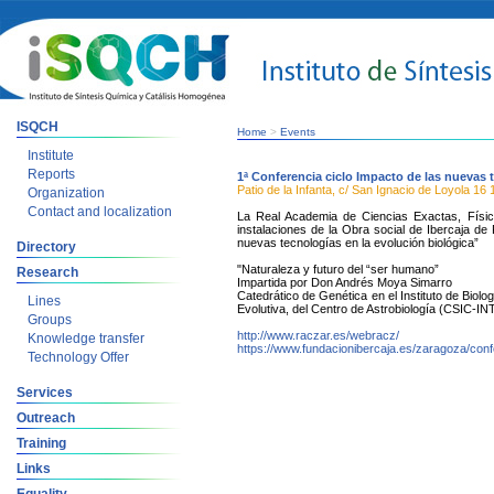
ISQCH
Home
>
Events
Institute
Reports
1ª Conferencia ciclo Impacto de las nuevas 
Patio de la Infanta, c/ San Ignacio de Loyola 16
Organization
Contact and localization
La Real Academia de Ciencias Exactas, Físic
instalaciones de la Obra social de Ibercaja de 
nuevas tecnologías en la evolución biológica”
Directory
"Naturaleza y futuro del “ser humano”
Research
Impartida por Don Andrés Moya Simarro
Catedrático de Genética en el Instituto de Biolo
Lines
Evolutiva, del Centro de Astrobiología (CSIC-IN
Groups
http://www.raczar.es/webracz/
Knowledge transfer
https://www.fundacionibercaja.es/zaragoza/con
Technology Offer
Services
Outreach
Training
Links