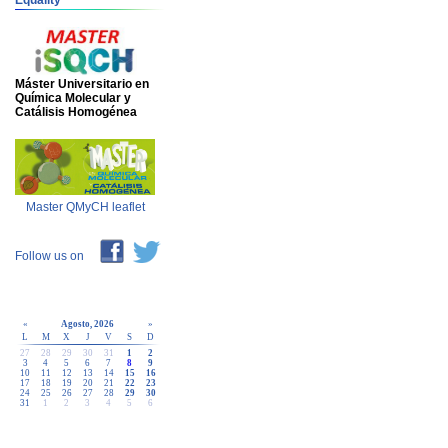
Equality
Máster Universitario en
Química Molecular y
Catálisis Homogénea
Master QMyCH leaflet
Follow us on
«
Agosto, 2026
»
L
M
X
J
V
S
D
27
28
29
30
31
1
2
3
4
5
6
7
8
9
10
11
12
13
14
15
16
17
18
19
20
21
22
23
24
25
26
27
28
29
30
31
1
2
3
4
5
6