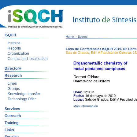
ISQCH
Home
>
Events
Institute
Reports
Ciclo de Conferencias ISQCH 2019. Dr. Derm
Sala de Grados, Edif. A Facultad de Ciencias
16
Organization
Contact and localization
Organometallic chemistry of
Directory
metal pentalene complexes
Research
Dermot O'Hare
Universidad de Oxford
Lines
Groups
Hora:
12:00 h
Knowledge transfer
Fecha:
16 de mayo de 2019
Technology Offer
Lugar:
Sala de Grados, Edif. A Facultad d
Más información
Services
Outreach
Training
Links