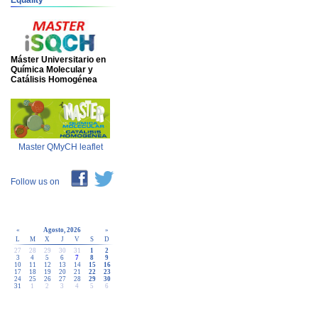
Equality
Máster Universitario en
Química Molecular y
Catálisis Homogénea
Master QMyCH leaflet
Follow us on
«
Agosto, 2026
»
L
M
X
J
V
S
D
27
28
29
30
31
1
2
3
4
5
6
7
8
9
10
11
12
13
14
15
16
17
18
19
20
21
22
23
24
25
26
27
28
29
30
31
1
2
3
4
5
6