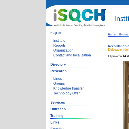
ISQCH
Home
>
Events
Institute
Reports
Recordando a 
Delegación del
Organization
Contact and localization
El próximo
14 d
Directory
Research
Lines
Groups
Knowledge transfer
Technology Offer
Services
Outreach
Training
Links