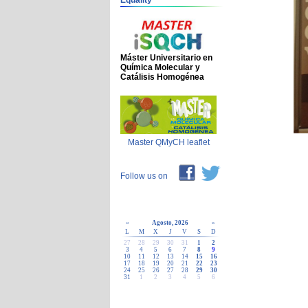
Equality
Máster Universitario en
Química Molecular y
Catálisis Homogénea
Master QMyCH leaflet
Follow us on
«
Agosto, 2026
»
L
M
X
J
V
S
D
27
28
29
30
31
1
2
3
4
5
6
7
8
9
10
11
12
13
14
15
16
17
18
19
20
21
22
23
24
25
26
27
28
29
30
31
1
2
3
4
5
6