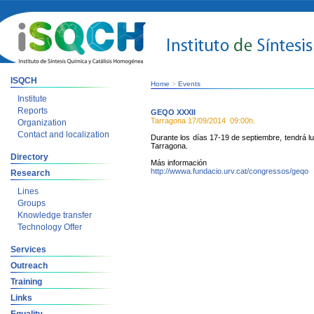
ISQCH
Home
>
Events
Institute
Reports
GEQO XXXII
Tarragona
17/09/2014
09:00h.
Organization
Contact and localization
Durante los días 17-19 de septiembre, tendrá 
Tarragona.
Directory
Más información
http://wwwa.fundacio.urv.cat/congressos/geqo
Research
Lines
Groups
Knowledge transfer
Technology Offer
Services
Outreach
Training
Links