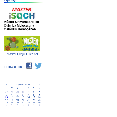
Equality
Máster Universitario en
Química Molecular y
Catálisis Homogénea
Master QMyCH leaflet
Follow us on
«
Agosto, 2026
»
L
M
X
J
V
S
D
27
28
29
30
31
1
2
3
4
5
6
7
8
9
10
11
12
13
14
15
16
17
18
19
20
21
22
23
24
25
26
27
28
29
30
31
1
2
3
4
5
6