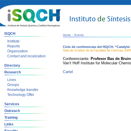
ISQCH
Home
>
Events
Institute
Reports
Ciclo de conferencias del ISQCH: “Catalyti
Sala de Grados de la Facultad de Ciencias
20/0
Organization
Contact and localization
Conferenciante:
Profesor Bas de Bruin
Van’t Hoff Institute for Molecular Chem
Directory
Cartel
Research
Lines
Groups
Knowledge transfer
Technology Offer
Services
Outreach
Training
Links