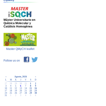
Equality
Máster Universitario en
Química Molecular y
Catálisis Homogénea
Master QMyCH leaflet
Follow us on
«
Agosto, 2026
»
L
M
X
J
V
S
D
27
28
29
30
31
1
2
3
4
5
6
7
8
9
10
11
12
13
14
15
16
17
18
19
20
21
22
23
24
25
26
27
28
29
30
31
1
2
3
4
5
6