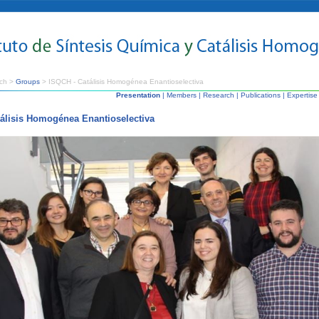
ch >
Groups
> ISQCH - Catálisis Homogénea Enantioselectiva
Presentation
|
Members
|
Research
|
Publications
|
Expertise
álisis Homogénea Enantioselectiva