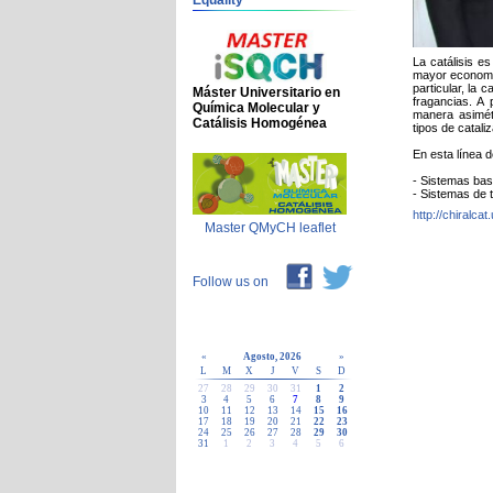
Equality
La catálisis e
mayor economía
particular, la 
Máster Universitario en
fragancias. A 
Química Molecular y
manera asimétr
Catálisis Homogénea
tipos de catali
En esta línea d
- Sistemas bas
- Sistemas de 
http://chiralcat
Master QMyCH leaflet
Follow us on
«
Agosto, 2026
»
L
M
X
J
V
S
D
27
28
29
30
31
1
2
3
4
5
6
7
8
9
10
11
12
13
14
15
16
17
18
19
20
21
22
23
24
25
26
27
28
29
30
31
1
2
3
4
5
6