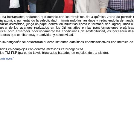
s una herramienta poderosa que cumple con los requisitos de la química verde de permitir
 atómica, aumentando la selectividad, minimizando los residuos y reduciendo la demanda
catálisis asimétrica, juega un papel central en industrias como la farmacéutica, agroquímica 
pesar de los avances realizados en los últimos años en las transformaciones orgánicas
ica, para satisfacer adecuadamente las condiciones de sostenibilidad, es necesario des
zadores que exhiban mayor actividad y selectividad.
e investigación se desarrollan nuevos sistemas catalíticos enantioselectivos con metales de 
ados en complejos con centros metálicos estereogénicos
tipo TM-FLP (pares de Lewis frustrados basados en metales de transición).
.unizar.es/