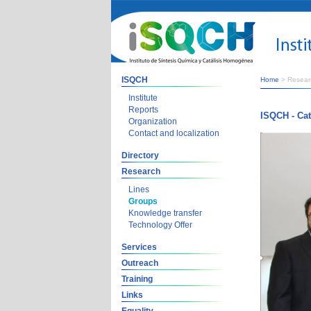
ISQCH
Home
> Resear
Institute
Reports
ISQCH - Cat
Organization
Contact and localization
Directory
Research
Lines
Groups
Knowledge transfer
Technology Offer
Services
Outreach
Training
Links