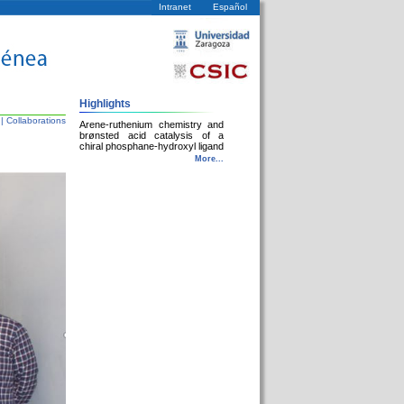
Intranet
Español
Highlights
|
Collaborations
Arene-ruthenium chemistry and
brønsted acid catalysis of a
chiral phosphane-hydroxyl ligand
More...