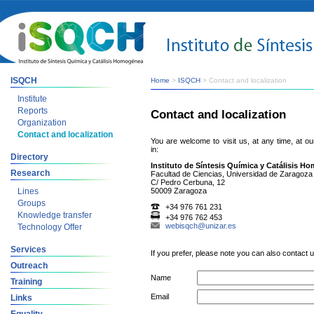
ISQCH
Home
>
ISQCH
> Contact and localization
Institute
Reports
Contact and localization
Organization
Contact and localization
You are welcome to visit us, at any time, at our 
in:
Directory
Instituto de Síntesis Química y Catálisis 
Research
Facultad de Ciencias, Universidad de Zaragoza
C/ Pedro Cerbuna, 12
Lines
50009 Zaragoza
Groups
+34 976 761 231
Knowledge transfer
+34 976 762 453
webisqch@unizar.es
Technology Offer
Services
If you prefer, please note you can also contact 
Outreach
Name
Training
Email
Links