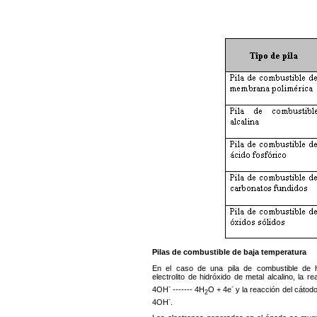
Pilas de combustible de baja temperatura
En el caso de una pila de combustible de 
electrolito de hidróxido de metal alcalino, la 
-
-
4OH
------- 4H
O + 4e
y la reacción del cátod
2
-
4OH
.