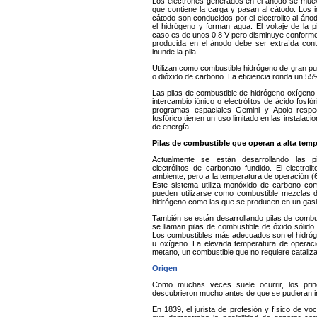
Los electrones generados en el ánodo se muev
que contiene la carga y pasan al cátodo. Los
cátodo son conducidos por el electrolito al án
el hidrógeno y forman agua. El voltaje de la p
caso es de unos 0,8 V pero disminuye conforme
producida en el ánodo debe ser extraída cont
inunde la pila.
Utilizan como combustible hidrógeno de gran p
o dióxido de carbono. La eficiencia ronda un 55
Las pilas de combustible de hidrógeno-oxígeno
intercambio iónico o electrólitos de ácido fosfór
programas espaciales Gemini y Apolo respe
fosfórico tienen un uso limitado en las instalac
de energía.
Pilas de combustible que operan a alta tem
Actualmente se están desarrollando las p
electrólitos de carbonato fundido. El electrol
ambiente, pero a la temperatura de operación (6
Este sistema utiliza monóxido de carbono com
pueden utilizarse como combustible mezclas
hidrógeno como las que se producen en un gasi
También se están desarrollando pilas de combust
se llaman pilas de combustible de óxido sólido.
Los combustibles más adecuados son el hidrógen
u oxígeno. La elevada temperatura de operació
metano, un combustible que no requiere cataliz
Origen
Como muchas veces suele ocurrir, los princ
descubrieron mucho antes de que se pudieran in
En 1839, el jurista de profesión y físico de v