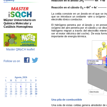
Equality
Reacción en el ánodo 2H
---------- 4H
+ 4e
2
+
-
Reacción en el cátodo O
+ 4H
+ 4e
---------
2
La celda consiste en un ánodo en el que se in
que se introduce un oxidante -aire u oxígeno-
electrolito iónico conductor.
Máster Universitario en
Química Molecular y
El hidrógeno penetra por el ánodo y en presen
Catálisis Homogénea
oxígeno del aire penetra por el cátodo y se dis
hidrógeno migran a través del electrolito mient
ser el motor eléctrico del coche). De esta fo
importante de energía térmica.
Master QMyCH leaflet
Follow us on
«
Agosto, 2026
»
L
M
X
J
V
S
D
27
28
29
30
31
1
2
3
4
5
6
7
8
9
10
11
12
13
14
15
16
17
18
19
20
21
22
23
24
25
26
27
28
29
30
31
1
2
3
4
5
6
Una pila de combustible
Una sola de estas celdas genera alrededor de un 