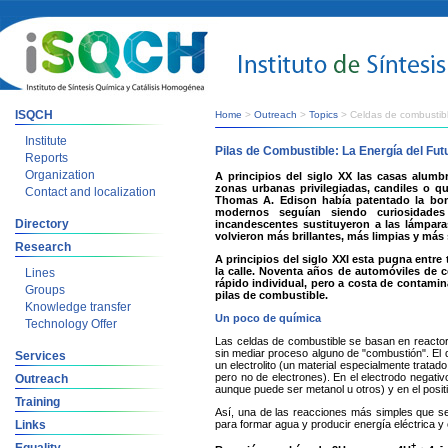
ISQCH
Home
>
Outreach
>
Topics
> Celdas de combustib
Institute
Pilas de Combustible: La Energía del Fut
Reports
Organization
A principios del siglo XX las casas alu
zonas urbanas privilegiadas, candiles o q
Contact and localization
Thomas A. Edison había patentado la bomb
modernos seguían siendo curiosidades
Directory
incandescentes sustituyeron a las lámparas
volvieron más brillantes, más limpias y más
Research
A principios del siglo XXI esta pugna entre
la calle. Noventa años de automóviles de 
Lines
rápido individual, pero a costa de contamin
Groups
pilas de combustible.
Knowledge transfer
Un poco de química
Technology Offer
Las celdas de combustible se basan en reactore
sin mediar proceso alguno de "combustión". El 
Services
un electrolito (un material especialmente trata
pero no de electrones). En el electrodo negativ
Outreach
aunque puede ser metanol u otros) y en el positi
Training
Así, una de las reacciones más simples que s
Links
para formar agua y producir energía eléctrica y 
+
-