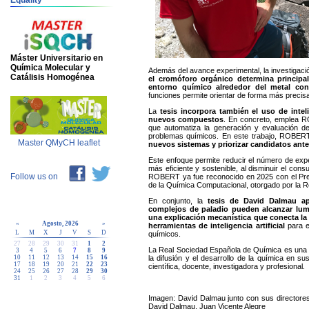
Equality
Máster Universitario en
Química Molecular y
Además del avance experimental, la investigaci
Catálisis Homogénea
el cromóforo orgánico determina principal
entorno químico alrededor del metal cont
funciones permite orientar de forma más precisa
La
tesis incorpora también el uso de inteli
nuevos compuestos
. En concreto, emplea 
que automatiza la generación y evaluación de
problemas químicos. En este trabajo, ROBERT
Master QMyCH leaflet
nuevos sistemas y priorizar candidatos antes
Este enfoque permite reducir el número de exp
más eficiente y sostenible, al disminuir el cons
Follow us on
ROBERT ya fue reconocido en 2025 con el Prem
de la Química Computacional, otorgado por la 
En conjunto, la
tesis de David Dalmau ap
complejos de paladio pueden alcanzar lumi
una explicación mecanística que conecta la
«
Agosto, 2026
»
herramientas de inteligencia artificial
para e
L
M
X
J
V
S
D
químicos.
27
28
29
30
31
1
2
La Real Sociedad Española de Química es una en
3
4
5
6
7
8
9
la difusión y el desarrollo de la química en s
10
11
12
13
14
15
16
17
18
19
20
21
22
23
científica, docente, investigadora y profesional.
24
25
26
27
28
29
30
31
1
2
3
4
5
6
Imagen: David Dalmau junto con sus directores 
David Dalmau, Juan Vicente Alegre