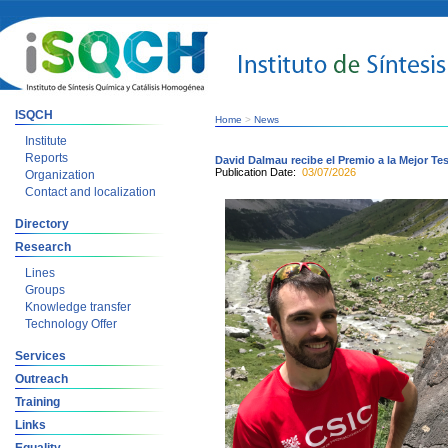
ISQCH
Home
>
News
Institute
Reports
David Dalmau recibe el Premio a la Mejor T
Publication Date:
03/07/2026
Organization
Contact and localization
Directory
Research
Lines
Groups
Knowledge transfer
Technology Offer
Services
Outreach
Training
Links