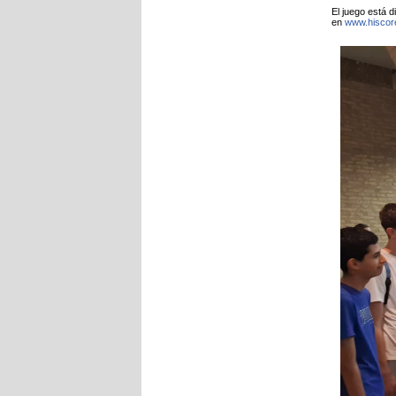
El juego está 
en
www.hiscor