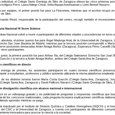
a individual, el Colegio Santo Domingo de Silos de Zaragoza obtuvo las cinco primeras pos
cía Algora Porro, Laura Adiego César, Sofía Atauqui Astohuaman y Leire Benedí Navarro.
a por equipos, el primer premio fue para La Fisiconeta, mientras que el accésit recayó 
de Silos.
rnando Rived, responsable de la participación del centro, recogió también el reconocimien
luta Nacional Hi Score Science
oluta Nacional volvió a reunir a participantes de diferentes edades y procedencias en torno a l
a absoluta, el primer puesto fue para Ángel Madurga Artal, de la Universidad de Zaragoza. 
recho San Juan Bautista de Madrid, mientras que la tercera posición correspondió a Marí
eron posiciones destacadas Ander Ainaga Muñoz (Zaragoza), Esperanza Pérez Castelló (Va
otros participantes.
a junior, la primera posición fue para Xinhao Xia, del Colegio Salesianos Estrecho San Juan
Gascón y la tercera a Ander Ainaga Muñoz, ambos del Colegio Santa Ana de Zaragoza.
s científicos en directo
entrega de premios, los asistentes participaron en cuatro torneos científicos presenci
mpetir a estudiantes, profesores y público asistente utilizando la misma plataforma empleada
 de los distintos torneos fueron María Costa Gascón (Colegio Santa Ana, Zaragoza), Jor
Colegio Santa Ana, Zaragoza) y David Pellicero Navarro (Colegio Santo Domingo de Silos, 
e divulgación científica con alcance nacional e internacional
ce es un videojuego gratuito y sin publicidad de preguntas y respuestas científicas que busc
cia de los concursos tradicionales, cada pregunta incorpora explicaciones científicas elabor
itiendo aprender mientras se juega.
tá impulsado por el Instituto de Síntesis Química y Catálisis Homogénea (ISQCH) y el Ins
 del CSIC y la Universidad de Zaragoza, y cuenta con participantes de diferentes comun
mienta innovadora para acercar la ciencia a la sociedad.