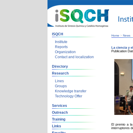
ISQCH
Home
>
News
Institute
Reports
La ciencia y 
Publication Da
Organization
Contact and localization
Directory
Research
Lines
Groups
Knowledge transfer
Technology Offer
Services
Outreach
Training
El premio a la
Links
interruptores d