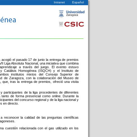
Intranet
Español
a acogió el pasado 17 de junio la entrega de premios
II Liga Absoluta Nacional, una iniciativa que combina
y aprendizaje a través del juego. El evento estuvo
a y Catálisis Homogénea (ISQCH) y el Instituto de
mbos institutos mixtos del Consejo Superior de
idad de Zaragoza, con la colaboración del Museo de
 que, tras la entrega de premios, ofreció una visita
 y participantes de la liga procedentes de diferentes
 tanto de forma presencial como online. Durante la
cipantes del concurso regional y de la liga nacional y
s en directo.
a reconocer la calidad de las preguntas científicas
ragoneses.
a cuestión relacionada con el gas utilizado en los