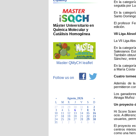
Equality
En la categorí
seguida por Lu
En la categorí
Santo Domingo 
El profesor Fe
Máster Universitario en
edición.
Química Molecular y
Catálisis Homogénea
VII Liga Abso
La VII Liga Abs
En la categorí
Salesianos Est
También obtuvi
Sánchez, entre 
Master QMyCH leaflet
En la categorí
a María Costa 
Cuatro torneo
Follow us on
Además de la 
permitieron co
Los ganadores
Ainaga Muñoz (
«
Agosto, 2026
»
L
M
X
J
V
S
D
Un proyecto d
27
28
29
30
31
1
2
3
4
5
6
7
8
9
Hi Score Scien
10
11
12
13
14
15
16
ocio. A diferen
17
18
19
20
21
22
23
usuarios, perm
24
25
26
27
28
29
30
31
1
2
3
4
5
6
El proyecto es
centros mixtos
como una herra