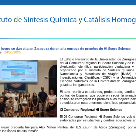
el juego se dan cita en Zaragoza durante la entrega de premios de Hi Score Science
te:
24/06/2026
El Edificio Paraninfo de la Universidad de Zaragoz
del XI Concurso Regional Hi Score Science y de la V
divulgación científica, participación ciudadana 
organizado por el Instituto de Síntesis Químic
Nanociencia y Materiales de Aragón (INMA), a
Investigaciones Científicas (CSIC) y la Univers
Ciencias Naturales de la Universidad de Zaragoza,
guiada a los ganadores.
El acto reunió a estudiantes, profesorado, familias
puntos de España, que pudieron seguir la jornada
sesión se entregaron los premios a los mejores parti
se celebraron cuatro torneos científicos presenciale
XI Concurso Regional Hi Score Science
El XI Concurso Regional Hi Score Science volvió 
elaboradas por estudiantes y centros educativos a
 mejor pregunta fue para Alex Mateo Pentea, del IES Zaurín de Ateca (Zaragoza), por un
e las líneas de alta tensión.