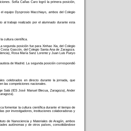
iciones. Sofía Cañas Caro logró la primera posición,
en el equipo Dysprosio Macchiayo, ambos del Colegio
to al trabajo realizado por el alumnado durante esta
a cultura científica.
La segunda posición fue para Xinhao Xia, del Colegio
a Costa Gascón, del Colegio Santa Ana de Zaragoza.
lencia), Rosa María Sanz Lorente y Juan Luis Pueyo
 Bautista de Madrid. La segunda posición correspondió
ales celebrados en directo durante la jornada, que
 en las competiciones nacionales.
ge Salá (IES José Manuel Blecua, Zaragoza), Ander
Zaragoza).
a fomentar la cultura científica durante el tiempo de
adas por investigadores, instituciones colaboradoras y
tituto de Nanociencia y Materiales de Aragón, ambos
idades autónomas y de otros países, consolidándose