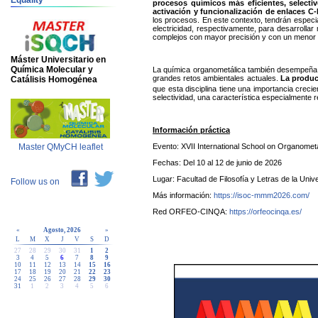
Equality
procesos químicos más eficientes, selectiv
activación y funcionalización de enlaces C
los procesos. En este contexto, tendrán espec
electricidad, respectivamente, para desarroll
complejos con mayor precisión y con un menor 
Máster Universitario en
Química Molecular y
La química organometálica también desempeña 
grandes retos ambientales actuales.
La produc
Catálisis Homogénea
que esta disciplina tiene una importancia creci
selectividad, una característica especialmente 
Información práctica
Evento: XVII International School on Organomet
Master QMyCH leaflet
Fechas: Del 10 al 12 de junio de 2026
Lugar: Facultad de Filosofía y Letras de la Uni
Follow us on
Más información:
https://isoc-mmm2026.com/
Red ORFEO-CINQA:
https://orfeocinqa.es/
«
Agosto, 2026
»
L
M
X
J
V
S
D
27
28
29
30
31
1
2
3
4
5
6
7
8
9
10
11
12
13
14
15
16
17
18
19
20
21
22
23
24
25
26
27
28
29
30
31
1
2
3
4
5
6