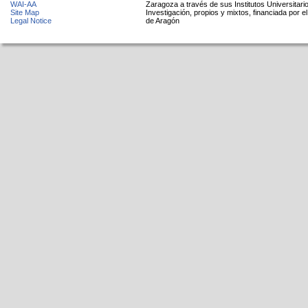
WAI-AA
Zaragoza a través de sus Institutos Universitari
Site Map
Investigación, propios y mixtos, financiada por e
Legal Notice
de Aragón