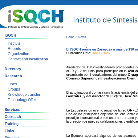
ISQCH
Home
>
News
Institute
Reports
El ISQCH reúne en Zaragoza a más de 130 i
Publication Date:
08/06/2026
Organization
Contact and localization
Alrededor de 130 investigadores procedentes de
Directory
el 10 y 12 de junio para participar en la
XVII e
organizado por investigadores del grupo
Organ
Research
Consejo Superior de Investigaciones Científ
Lines
Groups
El acto inaugural contará con la asistencia del
v
Knowledge transfer
González, y del director del ISQCH, José Marí
Technology Offer
Services
La Escuela es un evento anual de la red ORFEO-
Uno de los principales objetivos del encuentro 
Outreach
prestigio internacional en un entorno cercano y
la creación de nuevas colaboraciones científica
Training
Links
La Escuela abordará algunos de los avances