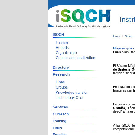
ISQCH
Home
>
News
Institute
Reports
Mujeres que c
Publication Da
Organization
Contact and localization
El Sótano Mági
Directory
de Síntesis Q
también se dis
Research
Lines
En esta ocasi
Groups
fronteras cientí
Knowledge transfer
Technology Offer
La tarde comen
Services
Orduña
, Técn
descifrar la es
Outreach
Training
A las 20:00 l
Links
competitividad 