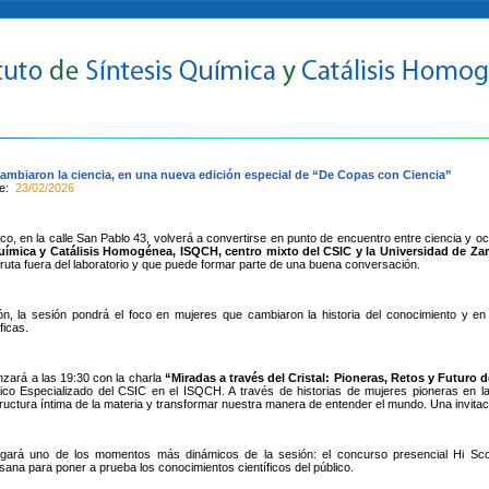
ambiaron la ciencia, en una nueva edición especial de “De Copas con Ciencia”
te:
23/02/2026
co, en la calle San Pablo 43, volverá a convertirse en punto de encuentro entre ciencia y 
uímica y Catálisis Homogénea, ISQCH, centro mixto del CSIC y la Universidad de Za
fruta fuera del laboratorio y que puede formar parte de una buena conversación.
ón, la sesión pondrá el foco en mujeres que cambiaron la historia del conocimiento y e
ficas.
zará a las 19:30 con la charla
“Miradas a través del Cristal: Pioneras, Retos y Futuro d
ico Especializado del CSIC en el ISQCH. A través de historias de mujeres pioneras en la 
tructura íntima de la materia y transformar nuestra manera de entender el mundo. Una invitación
legará uno de los momentos más dinámicos de la sesión: el concurso presencial Hi Sco
sana para poner a prueba los conocimientos científicos del público.