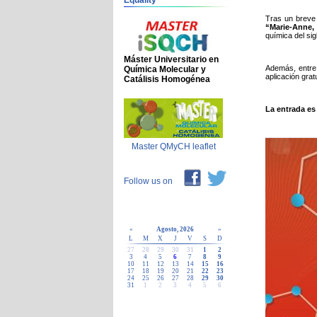
Equality
Tras un breve
“Marie-Anne,
química del sig
Máster Universitario en
Además, entre 
Química Molecular y
aplicación gra
Catálisis Homogénea
La entrada es
Master QMyCH leaflet
Follow us on
«
Agosto, 2026
»
L
M
X
J
V
S
D
27
28
29
30
31
1
2
3
4
5
6
7
8
9
10
11
12
13
14
15
16
17
18
19
20
21
22
23
24
25
26
27
28
29
30
31
1
2
3
4
5
6