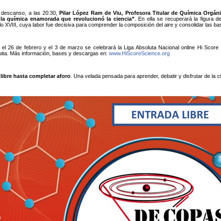
 descanso, a las 20:30,
Pilar López Ram de Viu, Profesora Titular de Química Orgáni
 la química enamorada que revolucionó la ciencia”
. En ella se recuperará la figura d
lo XVIII, cuya labor fue decisiva para comprender la composición del aire y consolidar las b
el 26 de febrero y el 3 de marzo se celebrará la Liga Absoluta Nacional online Hi Score S
tuita. Más información, bases y descargas en:
www.HiScoreScience.org
 libre hasta completar aforo
. Una velada pensada para aprender, debatir y disfrutar de la c