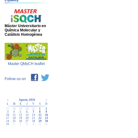
Equality
Máster Universitario en
Química Molecular y
Catálisis Homogénea
Master QMyCH leaflet
Follow us on
«
Agosto, 2026
»
L
M
X
J
V
S
D
27
28
29
30
31
1
2
3
4
5
6
7
8
9
10
11
12
13
14
15
16
17
18
19
20
21
22
23
24
25
26
27
28
29
30
31
1
2
3
4
5
6