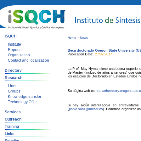
ISQCH
Home
>
News
Institute
Reports
Beca doctorado Oregon State University (U
Publication Date:
27/02/2017
Organization
Contact and localization
La Prof. May Nyman tiene una buena experienci
Directory
de Máster (incluso de años anteriores) que qui
los estudios de Doctorado en Estados Unidos no
Research
Lines
Su página web es
http://chemistry.oregonstate
Groups
Knowledge transfer
Technology Offer
Si hay algún interesado/a en entrevistars
(
pablo.sanz@unizar.es
). Podemos organizar un 
Services
Outreach
Training
Links