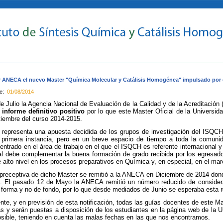
 ANECA el nuevo Master "Química Molecular y Catálisis Homogénea" impulsado por e
te:
01/08/2014
e Julio la Agencia Nacional de Evaluación de la Calidad y de la Acreditació
informe definitivo positivo
por lo que este Master Oficial de la Universid
iembre del curso 2014-2015.
 representa una apuesta decidida de los grupos de investigación del ISQCH 
 primera instancia, pero en un breve espacio de tiempo a toda la comunid
entrado en el área de trabajo en el que el ISQCH es referente internacional y
al debe complementar la buena formación de grado recibida por los egresado
 alto nivel en los procesos preparativos en Química y, en especial, en el marc
preceptiva de dicho Master se remitió a la ANECA en Diciembre de 2014 dond
d. El pasado 12 de Mayo la ANECA remitió un número reducido de consider
forma y no de fondo, por lo que desde mediados de Junio se esperaba esta res
te, y en previsión de esta notificación, todas las guías docentes de este M
s y serán puestas a disposición de los estudiantes en la página web de la 
sible, teniendo en cuenta las malas fechas en las que nos encontramos.