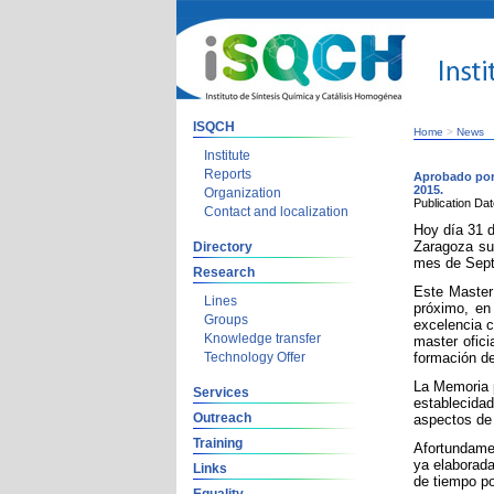
ISQCH
Home
>
News
Institute
Reports
Aprobado por
2015.
Organization
Publication Da
Contact and localization
Hoy día 31 d
Zaragoza su
Directory
mes de Sept
Research
Este Master
Lines
próximo, en
Groups
excelencia c
Knowledge transfer
master ofici
Technology Offer
formación de
La Memoria 
Services
establecida
Outreach
aspectos de 
Training
Afortundamen
ya elaborada
Links
de tiempo po