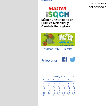
Equality
En cualquier
del período 
Máster Universitario en
Química Molecular y
Catálisis Homogénea
Master QMyCH leaflet
Follow us on
«
Agosto, 2026
»
L
M
X
J
V
S
D
27
28
29
30
31
1
2
3
4
5
6
7
8
9
10
11
12
13
14
15
16
17
18
19
20
21
22
23
24
25
26
27
28
29
30
31
1
2
3
4
5
6