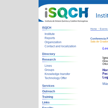
ISQCH
Home
>
Events
Institute
Reports
Conferencia P
Sala de Grados
Organization
Contact and localization
Los
Directory
Ign
Research
Dire
Ofic
Lines
Groups
Hor
Fec
Knowledge transfer
Lug
Technology Offer
Más
Services
Outreach
Training
Links