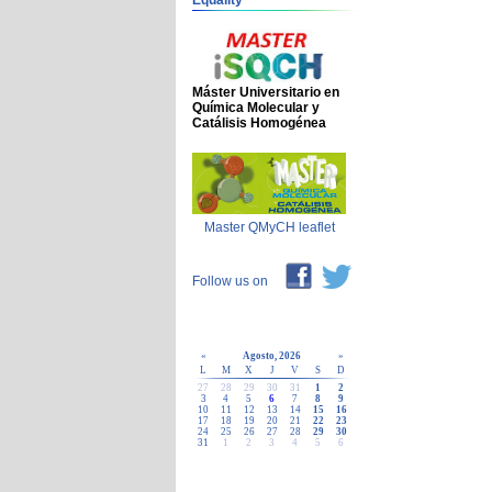
Equality
Máster Universitario en
Química Molecular y
Catálisis Homogénea
Master QMyCH leaflet
Follow us on
«
Agosto, 2026
»
L
M
X
J
V
S
D
27
28
29
30
31
1
2
3
4
5
6
7
8
9
10
11
12
13
14
15
16
17
18
19
20
21
22
23
24
25
26
27
28
29
30
31
1
2
3
4
5
6