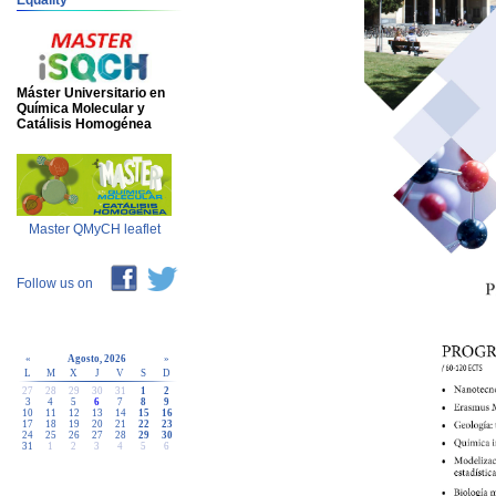
Equality
Máster Universitario en
Química Molecular y
Catálisis Homogénea
Master QMyCH leaflet
Follow us on
«
Agosto, 2026
»
L
M
X
J
V
S
D
27
28
29
30
31
1
2
3
4
5
6
7
8
9
10
11
12
13
14
15
16
17
18
19
20
21
22
23
24
25
26
27
28
29
30
31
1
2
3
4
5
6