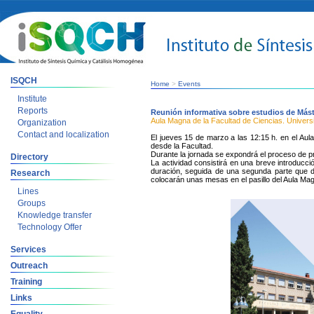
ISQCH
Home
>
Events
Institute
Reports
Reunión informativa sobre estudios de Mást
Aula Magna de la Facultad de Ciencias. Univer
Organization
Contact and localization
El jueves 15 de marzo a las 12:15 h. en el Aul
desde la Facultad.
Durante la jornada se expondrá el proceso de prei
Directory
La actividad consistirá en una breve introducc
duración, seguida de una segunda parte que d
Research
colocarán unas mesas en el pasillo del Aula Mag
Lines
Groups
Knowledge transfer
Technology Offer
Services
Outreach
Training
Links