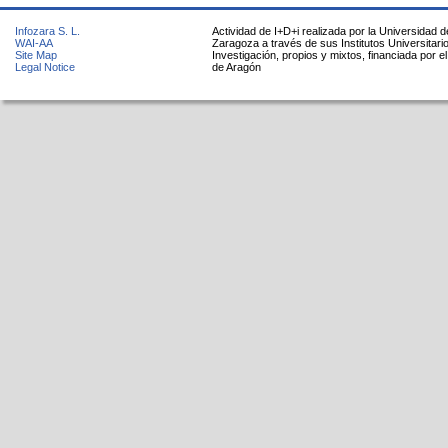
Infozara S. L.
Actividad de I+D+i realizada por la Universidad d
WAI-AA
Zaragoza a través de sus Institutos Universitari
Site Map
Investigación, propios y mixtos, financiada por e
Legal Notice
de Aragón