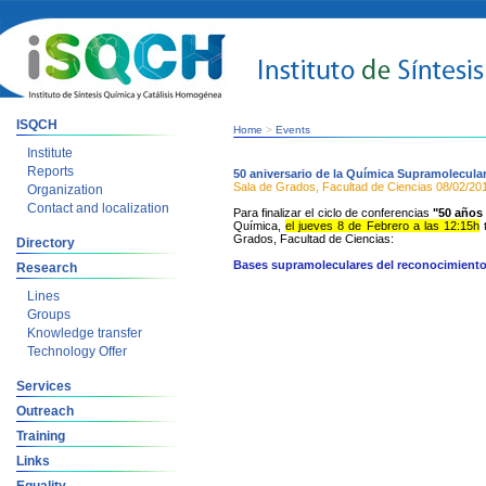
ISQCH
Home
>
Events
Institute
Reports
50 aniversario de la Química Supramolecular
Sala de Grados, Facultad de Ciencias
08/02/20
Organization
Contact and localization
Para finalizar el ciclo de conferencias
"50 años
Química,
el
jueves 8 de Febrero a las 12:15h
t
Grados, Facultad de Ciencias
:
Directory
Bases supramoleculares del reconocimiento 
Research
Lines
Groups
Knowledge transfer
Technology Offer
Services
Outreach
Training
Links