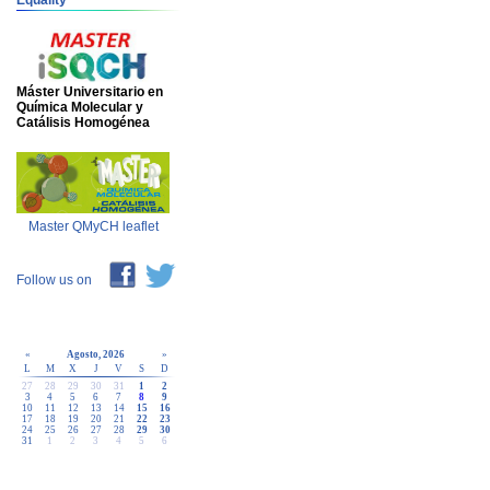
Equality
Máster Universitario en
Química Molecular y
Catálisis Homogénea
Master QMyCH leaflet
Follow us on
«
Agosto, 2026
»
L
M
X
J
V
S
D
27
28
29
30
31
1
2
3
4
5
6
7
8
9
10
11
12
13
14
15
16
17
18
19
20
21
22
23
24
25
26
27
28
29
30
31
1
2
3
4
5
6