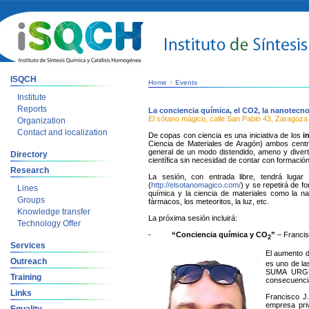
ISQCH
Home
>
Events
Institute
Reports
La conciencia química, el CO2, la nanotecno
El sótano mágico, calle San Pablo 43, Zaragoza
Organization
Contact and localization
De copas con ciencia es una iniciativa de los
i
Ciencia de Materiales de Aragón) ambos cent
general de un modo distendido, ameno y diverti
Directory
científica sin necesidad de contar con formación
Research
La sesión, con entrada libre, tendrá luga
(
http://elsotanomagico.com/
) y se repetirá de 
Lines
química y la ciencia de materiales como la nan
Groups
fármacos, los meteoritos, la luz, etc.
Knowledge transfer
La próxima sesión incluirá:
Technology Offer
-
“Conciencia química y CO
”
– Francis
2
Services
El aumento d
Outreach
es uno de la
SUMA URGEN
Training
consecuencias
Links
Francisco J
empresa priv