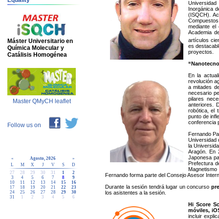
Equality
Universidad
Inorgánica d
(ISQCH). Act
Compuestos O
mediante el
Academia de
artículos cie
Máster Universitario en
es destacabl
Química Molecular y
proyectos.
Catálisis Homogénea
“
Nanotecnol
En la actual
revolución ag
a mitades de
necesario pe
pilares nec
Master QMyCH leaflet
anteriores. 
robótica, el
punto de inf
conferencia 
Follow us on
Fernando Pal
Universidad 
la Universid
Aragón. En 
Japonesa par
«
Agosto, 2026
»
Prefectura d
L
M
X
J
V
S
D
Magnetismo M
27
28
29
30
31
1
2
Fernando forma parte del Consejo Asesor Interna
3
4
5
6
7
8
9
10
11
12
13
14
15
16
Durante la sesión tendrá lugar un concurso
pr
17
18
19
20
21
22
23
los asistentes a la sesión.
24
25
26
27
28
29
30
31
1
2
3
4
5
6
Hi Score S
móviles, iO
incluir expl