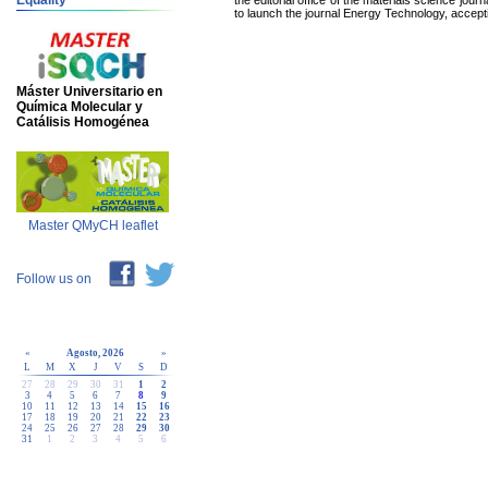
Equality
the editorial office of the materials science j
to launch the journal Energy Technology, acceptin
Máster Universitario en
Química Molecular y
Catálisis Homogénea
Master QMyCH leaflet
Follow us on
«
Agosto, 2026
»
L
M
X
J
V
S
D
27
28
29
30
31
1
2
3
4
5
6
7
8
9
10
11
12
13
14
15
16
17
18
19
20
21
22
23
24
25
26
27
28
29
30
31
1
2
3
4
5
6