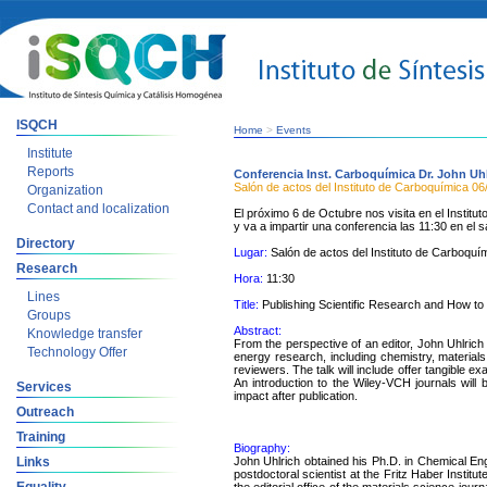
ISQCH
Home
>
Events
Institute
Reports
Conferencia Inst. Carboquímica Dr. John Uh
Salón de actos del Instituto de Carboquímica
06
Organization
Contact and localization
El próximo 6 de Octubre nos visita en el Institu
y va a impartir una conferencia las 11:30 en el s
Directory
Lugar:
Salón de actos del Instituto de Carboquí
Research
Hora:
11:30
Lines
Title:
Publishing Scientific Research and How to 
Groups
Abstract:
Knowledge transfer
From the perspective of an editor, John Uhlrich 
Technology Offer
energy research, including chemistry, materials s
reviewers. The talk will include offer tangible 
An introduction to the Wiley-VCH journals will 
Services
impact after publication.
Outreach
Training
Biography:
Links
John Uhlrich obtained his Ph.D. in Chemical E
postdoctoral scientist at the Fritz Haber Insti