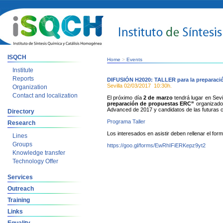
ISQCH
Home
>
Events
Institute
Reports
DIFUSIÓN H2020: TALLER para la preparaci
Sevilla
02/03/2017
10:30h.
Organization
Contact and localization
El próximo día
2 de marzo
tendrá lugar en Sevil
preparación de propuestas ERC”
organizado 
Advanced de 2017 y candidatos de las futuras 
Directory
Programa Taller
Research
Los interesados en asistir deben rellenar el for
Lines
Groups
https://goo.gl/forms/EwRhIFiERKepz9yt2
Knowledge transfer
Technology Offer
Services
Outreach
Training
Links