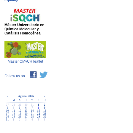
Equality
Máster Universitario en
Química Molecular y
Catálisis Homogénea
Master QMyCH leaflet
Follow us on
«
Agosto, 2026
»
L
M
X
J
V
S
D
27
28
29
30
31
1
2
3
4
5
6
7
8
9
10
11
12
13
14
15
16
17
18
19
20
21
22
23
24
25
26
27
28
29
30
31
1
2
3
4
5
6