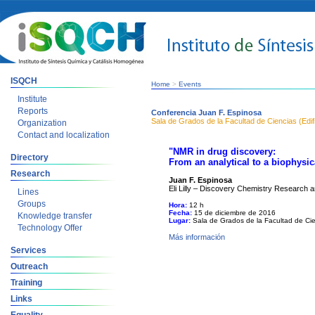
ISQCH
Home
>
Events
Institute
Reports
Conferencia Juan F. Espinosa
Sala de Grados de la Facultad de Ciencias (Edif
Organization
Contact and localization
"
NMR in drug discovery:
Directory
From an analytical to a biophysic
Research
Juan F. Espinosa
Eli Lilly – Discovery Chemistry Research 
Lines
Groups
Hora:
12 h
Fecha:
15 de diciembre de 2016
Knowledge transfer
Lugar:
Sala de Grados de la Facultad de Cien
Technology Offer
Más información
Services
Outreach
Training
Links