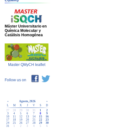
Equality
Máster Universitario en
Química Molecular y
Catálisis Homogénea
Master QMyCH leaflet
Follow us on
«
Agosto, 2026
»
L
M
X
J
V
S
D
27
28
29
30
31
1
2
3
4
5
6
7
8
9
10
11
12
13
14
15
16
17
18
19
20
21
22
23
24
25
26
27
28
29
30
31
1
2
3
4
5
6