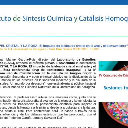
“EL CRISTAL Y LA ROSA: El impacto de la idea de cristal en el arte y el pensamiento”
nfo de la Universidad de Zaragoza - Sala Pilar Sinués
03/11/2016
18:00h.
uan Manuel García-Ruiz, director del
Laboratorio de Estudios
cos (CSIC),
ofrecerá el próximo
jueves 3 noviembre
la conferencia
STAL Y LA ROSA: El impacto de la idea de cristal en el arte y el
. Esta conferencia sirve de conferencia inaugural a la IV
concurso de Cristalización en la escuela en Aragón
dirigido a
cación Secundaria y cuyo principal objetivo es la divulgación de la
l mundo de los cristales en la sociedad moderna y la clausura de la
stales. Un mundo por descubrir”, que está abierta al público hasta el
, en el Museo de Ciencias Naturales de la Universidad de Zaragoza.
ferencia, el profesor García-Ruiz nos mostrará cómo, junto con la
tribución de la cristalografía al avance de la ciencia y la tecnología, la
cristal ha trascendido al pensamiento científico para inspirar el
tes, desde la literatura a la pintura, desde la arquitectura a la danza,
ca hasta el cine. Esta conferencia será un paseo a través de la
sa influencia y de los debates estéticos que ha provocado, con el
ular de Federico García-Lorca y Salvador Dalí.