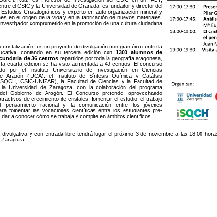
arcía-Ruiz, es Profesor de Investigación del CSIC en un IACT,
 entre el CSIC y la Universidad de Granada, es fundador y director del
 Estudios Cristalográficos y experto en auto organización mineral y
nes en el origen de la vida y en la fabricación de nuevos materiales.
investigador comprometido en la promoción de una cultura ciudadana
cristalización, es un proyecto de divulgación con gran éxito entre la
ucativa, contando en su tercera edición con
1300 alumnos de
cundaria de 36 centros
repartidos por toda la geografía aragonesa,
sta cuarta edición se ha visto aumentada a 49 centros. El concurso
do por el Instituto Universitario de Investigación en Ciencias
e Aragón (IUCA), el Instituto de Síntesis Química y Catálisis
SQCH, CSIC-UNIZAR), la Facultad de Ciencias y la Facultad de
la Universidad de Zaragoza, con la colaboración del programa
 del Gobierno de Aragón
.
El Concurso pretende, aprovechando
ractivos de crecimiento de cristales, fomentar el estudio, el trabajo
 el pensamiento racional y la comunicación entre los jóvenes
ara fomentar las vocaciones científicas entre los estudiantes pre-
y dar a conocer cómo se trabaja y compite en ámbitos científicos.
 divulgativa y con entrada libre tendrá lugar el próximo 3 de noviembre a las 18:00 horas 
e Zaragoza.