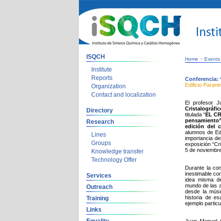
ISQCH
Home
>
Events
Institute
Reports
Conferencia: 
Edificio Parani
Organization
Contact and localization
El profesor J
Cristalográfi
Directory
titulada “
EL CRI
pensamiento”
Research
edición del 
alumnos de Edu
Lines
importancia de
Groups
exposición “Cri
5 de noviembre
Knowledge transfer
Technology Offer
Durante la con
inestimable con
Services
idea misma de 
mundo de las ar
Outreach
desde la músi
historia de e
Training
ejemplo partic
Links