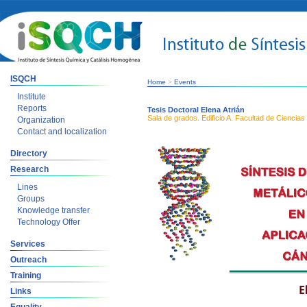
ISQCH
Home
>
Events
Institute
Reports
Tesis Doctoral Elena Atrián
Sala de grados. Edificio A. Facultad de Ciencias
Organization
Contact and localization
Directory
Research
Lines
Groups
Knowledge transfer
Technology Offer
Services
Outreach
Training
Links