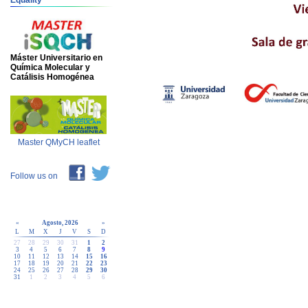
Equality
Máster Universitario en
Química Molecular y
Catálisis Homogénea
Master QMyCH leaflet
Follow us on
«
Agosto, 2026
»
L
M
X
J
V
S
D
27
28
29
30
31
1
2
3
4
5
6
7
8
9
10
11
12
13
14
15
16
17
18
19
20
21
22
23
24
25
26
27
28
29
30
31
1
2
3
4
5
6