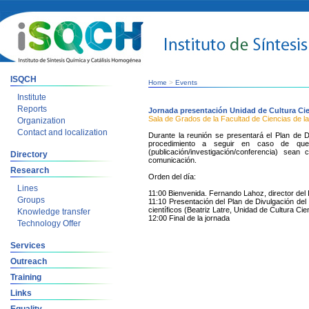
ISQCH
Home
>
Events
Institute
Reports
Jornada presentación Unidad de Cultura Cie
Sala de Grados de la Facultad de Ciencias de 
Organization
Contact and localization
Durante la reunión se presentará el Plan de 
procedimiento a seguir en caso de que 
(publicación/investigación/conferencia) sea
Directory
comunicación.
Research
Orden del día:
Lines
11:00 Bienvenida. Fernando Lahoz, director de
Groups
11:10 Presentación del Plan de Divulgación del
científicos (Beatriz Latre, Unidad de Cultura Ci
Knowledge transfer
12:00 Final de la jornada
Technology Offer
Services
Outreach
Training
Links